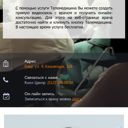
Адрес

Баку, ул. K.Казымзаде. 118
Связаться с нами

Колл Центр:
(012) 404-08-08
Он-лайн запись

Записаться к врачу можно
здесь