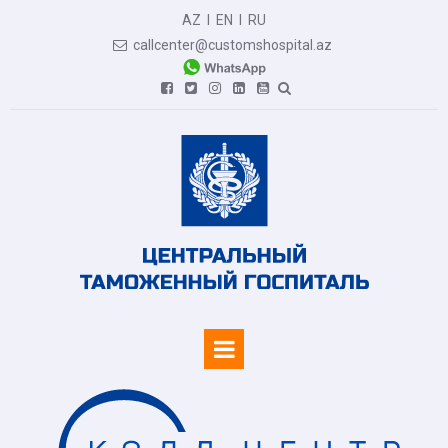
AZ
I
EN
I
RU
callcenter@customshospital.az






