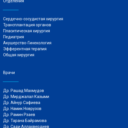
Отделения
Сердечно-сосудистая хирургия
Трансплантация органов
Пласитическая хирургия
Педиатрия
Акушерство-Гинекология
Эфферентная терапия
Общая хирургия
Врачи
Др. Рашад Махмудов
Др. Мирджалал Казыми
Др. Айнур Сафиева
Др. Намик Новрузов
Др. Рамин Рзаев
Др. Тарана Байрамова
Др. Сади Аллахвердиев