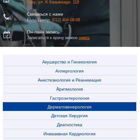
Баку, ул. K.Казымзаде. 118
Связаться с нами

Колл Центр:
(012) 404-08-08
Он-лайн запись

Записаться к врачу можно
здесь
Акушерство и Гинекология
Аллергология
Анестезиология и Реанимация
Aритмология
Гастроэнтерология
Дерматовенерология
Детская Хирургия
Диагностика
Инвазивная Кардиология