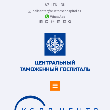
AZ
I
EN
I
RU
callcenter@customshospital.az






