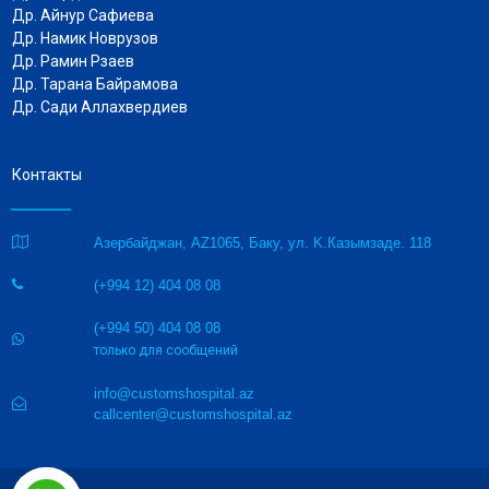
Др. Айнур Сафиева
Др. Намик Новрузов
Др. Рамин Рзаев
Др. Тарана Байрамова
Др. Сади Аллахвердиев
Контакты

Азербайджан, AZ1065, Баку, ул. K.Казымзаде. 118
(+994 12) 404 08 08

(+994 50) 404 08 08

только для сообщений
info@customshospital.az

callcenter@customshospital.az