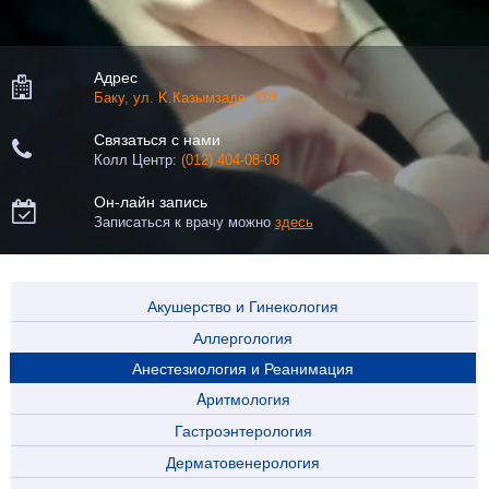
Адрес

Баку, ул. K.Казымзаде. 118
Связаться с нами

Колл Центр:
(012) 404-08-08
Он-лайн запись

Записаться к врачу можно
здесь
Акушерство и Гинекология
Аллергология
Анестезиология и Реанимация
Aритмология
Гастроэнтерология
Дерматовенерология