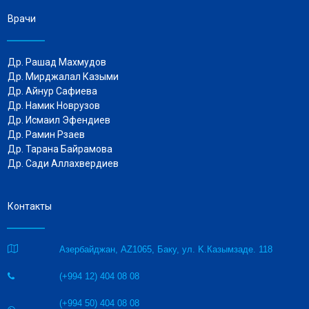
Врачи
Др. Рашад Махмудов
Др. Мирджалал Казыми
Др. Айнур Сафиева
Др. Намик Новрузов
Др.
Исмаил Эфендиев
Др. Рамин Рзаев
Др. Тарана Байрамова
Др. Сади Аллахвердиев
Контакты

Азербайджан, AZ1065, Баку, ул. K.Казымзаде. 118
(+994 12) 404 08 08

(+994 50) 404 08 08