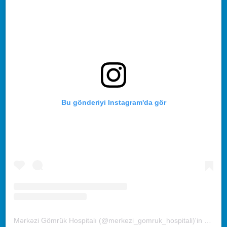
Bu gönderiyi Instagram'da gör
Mərkəzi Gömrük Hospitalı (@merkezi_gomruk_hospitali)'in paylaştığı bir gönderi