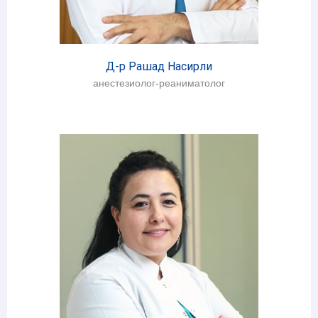
Д-р Рашад Насирли
анестезиолог-реаниматолог