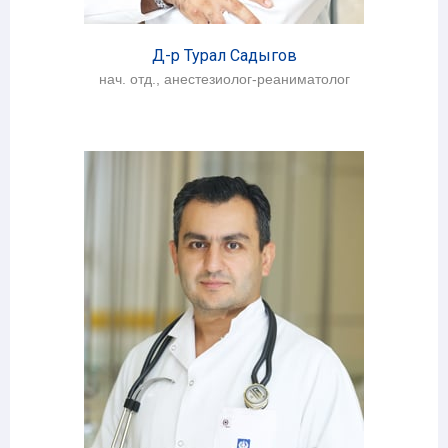
Д-р Турал Садыгов
нач. отд., анестезиолог-реаниматолог