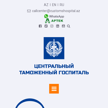
AZ
I
EN
I
RU
callcenter@customshospital.az






