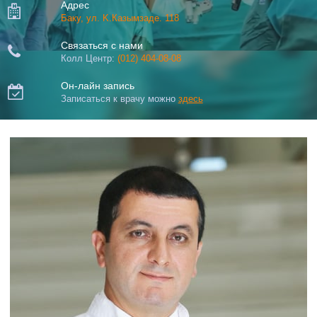
Адрес

Баку, ул. K.Казымзаде. 118
Связаться с нами

Колл Центр:
(012) 404-08-08
Он-лайн запись

Записаться к врачу можно
здесь