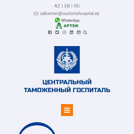
AZ
I
EN
I
RU
callcenter@customshospital.az






