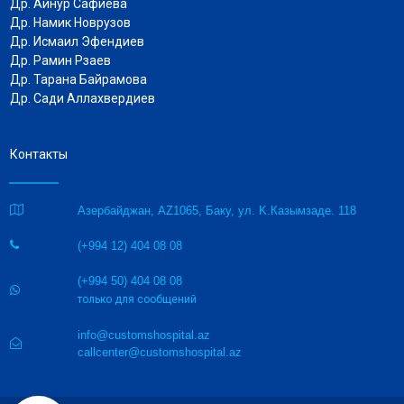
Др. Айнур Сафиева
Др. Намик Новрузов
Др.
Исмаил Эфендиев
Др. Рамин Рзаев
Др. Тарана Байрамова
Др. Сади Аллахвердиев
Контакты

Азербайджан, AZ1065, Баку, ул. K.Казымзаде. 118
(+994 12) 404 08 08

(+994 50) 404 08 08

только для сообщений
info@customshospital.az

callcenter@customshospital.az