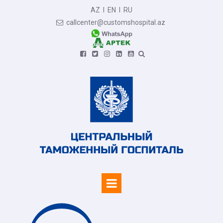
AZ
I
EN
I
RU
callcenter@customshospital.az






