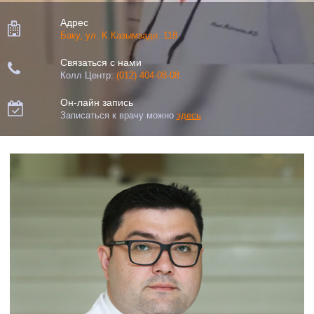
Адрес

Баку, ул. K.Казымзаде. 118
Связаться с нами

Колл Центр:
(012) 404-08-08
Он-лайн запись

Записаться к врачу можно
здесь