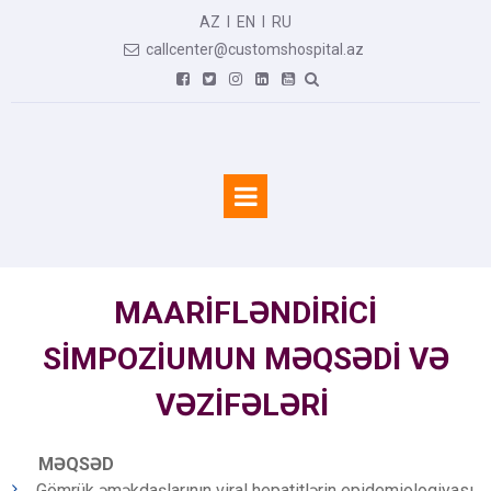
AZ
I
EN
I
RU
callcenter@customshospital.az







MAARİFLƏNDİRİCİ
SİMPOZİUMUN MƏQSƏDİ VƏ
VƏZİFƏLƏRİ
MƏQSƏD
Gömrük əməkdaşlarının viral hepatitlərin epidemiologiyası,