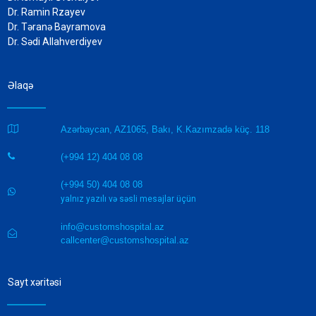
Dr. Ramin Rzayev
Dr. Təranə Bayramova
Dr. Sədi Allahverdiyev
Əlaqə

Azərbaycan, AZ1065, Bakı, K.Kazımzadə küç. 118
(+994 12) 404 08 08

(+994 50) 404 08 08

yalnız yazılı və səsli mesajlar üçün
info@customshospital.az

callcenter@customshospital.az
Sayt xəritəsi