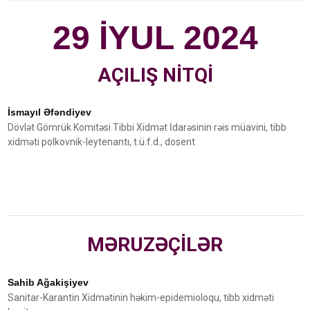
29 İYUL 2024
AÇILIŞ NİTQİ
İsmayıl Əfəndiyev
Dövlət Gömrük Komitəsi Tibbi Xidmət İdarəsinin rəis müavini, tibb
xidməti polkovnik-leytenantı, t.ü.f.d., dosent
MƏRUZƏÇİLƏR
Sahib Ağakişiyev
Sanitar-Karantin Xidmətinin həkim-epidemioloqu, tibb xidməti