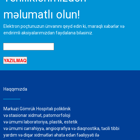
məlumatlı olun!
Elektron poçtunuzun ünvanını qeyd edin ki, maraqlı xəbərlər və
endirimli aksiyalarımızdan faydalana biləsiniz.
Haqqımızda
Mərkəzi Gömrük Hospitalı poliklinik
və stasionar xidmət, patomorfoloji
və ümumi laboratoriya, plastik, estetik
və ümumi cərrahiyyə, angioqrafiya və diaqnostika, təcili tibbi
yardım və diqər xidmətləri əhatə edən fəaliyyəti ilə