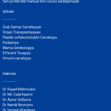
tam profilli tibb mərkəzi kimi özünü təsdiqləmişdir.
Şöbələr
Ürək-Damar Cərrahiyyəsi
Orqan Transplantasiyası
Plastik və Rekonstruktiv Cərrahiyyə
Pediatriya
Mama-Ginekologiya
Efferent Terapiya
Ümumi cərrahiyyə
Həkimlər
Dr. Rəşad Mahmudov
Dr. Mir-Cəlal Kazımi
Dr. Aynur Səfiyeva
Dr. Namik Novruzov
Dr. İsmayıl Əfəndiyev