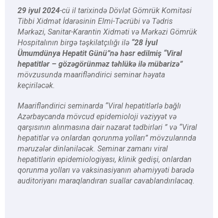
29 iyul 2024
-cü il tarixində Dövlət Gömrük Komitəsi
Tibbi Xidmət İdarəsinin Elmi-Təcrübi və Tədris
Mərkəzi, Sanitar-Karantin Xidməti və Mərkəzi Gömrük
Hospitalının birgə təşkilatçılığı ilə
“28 İyul
Ümumdünya Hepatit Günü”nə həsr edilmiş “Viral
hepatitlər – gözəgörünməz təhlükə ilə mübarizə”
mövzusunda maarifləndirici seminar həyata
keçiriləcək.
Maarifləndirici seminarda “Viral hepatitlərlə bağlı
Azərbaycanda mövcud epidemioloji vəziyyət və
qarşısının alınmasına dair nəzarət tədbirləri ” və “Viral
hepatitlər və onlardan qorunma yolları” mövzularında
məruzələr dinləniləcək. Seminar zamanı viral
hepatitlərin epidemiologiyası, klinik gedişi, onlardan
qorunma yolları və vaksinasiyanın əhəmiyyəti barədə
auditoriyanı maraqlandıran suallar cavablandırılacaq.