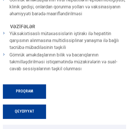
klinik gedişi, onlardan qorunma yolları və vaksinasiyanın
əhəmiyyəti barədə maarifləndirilməsi
VƏZİFƏLƏR
Yüksəkixtisaslı mütəxəssislərin iştirakı ilə hepatitin
qarşısının alınmasına multidissiplinar yanaşma ilə bağlı
təcrübə mübadiləsinin təşkili
Gömrük əməkdaşlarının bilik və bacarıqlarının
təkmilləşdirilməsi istiqamətində müzakirələrin və sual-
cavab sessiyalarının təşkil olunması
PROQRAM
QEYDİYYAT