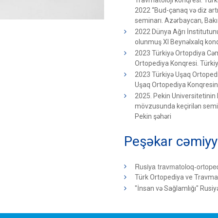
Travmatoloji konqresi. Türk
2022 “Bud-çanaq və diz artr
seminarı. Azərbaycan, Bakı
2022 Dünya Ağrı İnstitutunun
olunmuş XI Beynəlxalq konq
2023 Türkiyə Ortopdiya Cəmiyy
Ortopediya Konqresi. Türkiy
2023 Türkiyə Uşaq Ortopediyas
Uşaq Ortopediya Konqresində
2025. Pekin Universitetinin I
mövzusunda keçirilən semina
Pekin şəhəri
Peşəkar cəmiyy
Rusiya travmatoloq-ortoped
Türk Ortopediya ve Travma
"İnsan və Sağlamlığı" Rusiya