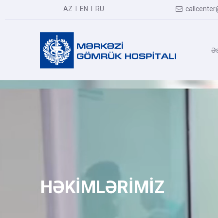
AZ
I
EN
I
RU
callcenter

Əs
HƏKİMLƏRİMİZ