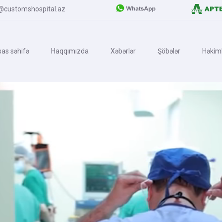
@customshospital.az
as səhifə
Haqqımızda
Xəbərlər
Şöbələr
Həkiml