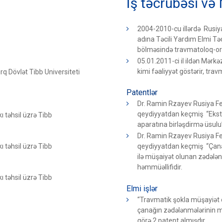
İş təcrübəsi və 
2004-2010-cu illərdə Rusiya
adına Təcili Yardım Elmi T
bölməsində travmatoloq-ort
05.01.2011-ci il ildən Mər
kimi fəaliyyət göstərir, trav
q Dövlət Tibb Universiteti
Patentlər
Dr. Ramin Rzayev Rusiya Fed
qeydiyyatdan keçmiş “Ekst
 təhsil üzrə Tibb
aparatına birləşdirmə üsulu
Dr. Ramin Rzayev Rusiya Fed
 təhsil üzrə Tibb
qeydiyyatdan keçmiş “Çana
ilə müşaiyət olunan zədələn
həmmüəllifidir.
 təhsil üzrə Tibb
Elmi işlər
“Travmatik şokla müşayiət 
çanağın zədələnmələrinin m
görə 2 patent almışdır