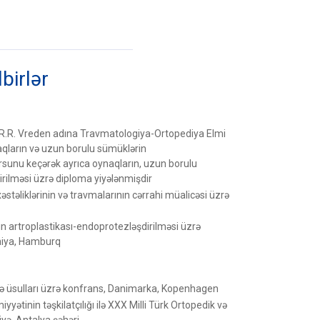
dbirlər
 R.R. Vreden adına Travmatologiya-Ortopediya Elmi
aqların və uzun borulu sümüklərin
rsunu keçərək ayrıca oynaqların, uzun borulu
rilməsi üzrə diploma yiyələnmişdir
stəliklərinin və travmalarının cərrahi müalicəsi üzrə
 artroplastikası-endoprotezləşdirilməsi üzrə
niya, Hamburq
ə üsulları üzrə konfrans, Danimarka, Kopenhagen
yətinin təşkilatçılığı ilə XXX Milli Türk Ortopedik və