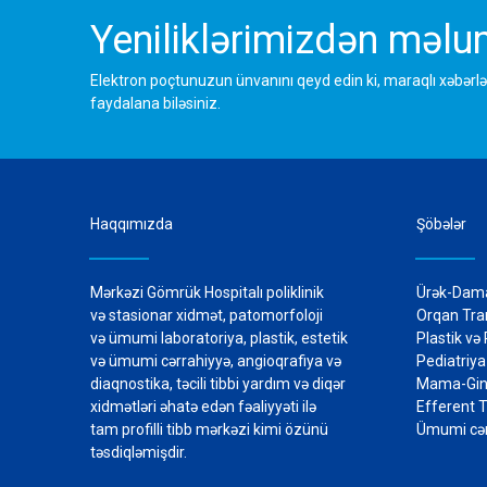
Yeniliklərimizdən məlum
Elektron poçtunuzun ünvanını qeyd edin ki, maraqlı xəbərlə
faydalana biləsiniz.
Haqqımızda
Şöbələr
Mərkəzi Gömrük Hospitalı poliklinik
Ürək-Dama
və stasionar xidmət, patomorfoloji
Orqan Tra
və ümumi laboratoriya, plastik, estetik
Plastik və
və ümumi cərrahiyyə, angioqrafiya və
Pediat
diaqnostika, təcili tibbi yardım və diqər
Mama-Gin
xidmətləri əhatə edən fəaliyyəti ilə
Efferent 
tam profilli tibb mərkəzi kimi özünü
Ümumi cər
təsdiqləmişdir.