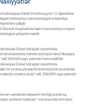
Nailiyyətlər
 Federasiyası Sankt-Peterburq prof. İ.İ. Djanelidze
ədqiqat institutunun travmatologiya-ortopediya
oped kimi çalışıb
kəzi Gömrük Hospitalında həkim travmatoloq-ortoped
matologiya şöbəsinin rəisidir
erasiyası Dövlət İxtiraçılar reyestrində
ernal osteosintez zamanı sümüyün xarici fiksasiya
” adlı 2354320 saylı patentin həmmüəllifidir.
erasiyası Dövlət İxtiraçılar reyestrində
ğın ön və arxa şöbələrinin bütövlüyünün pozulması
mələrinin müalicə üsulu” adlı 2364359 saylı patentin
olunan xəstələrdə həlqəsinin tamlığı pozulmuş
üasir üsullarla müalicəsi” mövzusunda elmi işinə