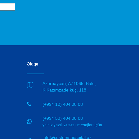
Əlaqə
Azərbaycan, AZ1065, Bakı,

K.Kazımzadə küç. 118

(+994 12) 404 08 08
(+994 50) 404 08 08

yalnız yazılı və səsli mesajlar üçün
info@customshospital.az