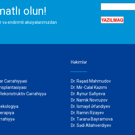
atlı olun!
r və endirimli aksiyalarımızdan
Həkimlər
r Cərrahiyyəsi
Dr. Rəşad Mahmudov
nsplantasiyası
Dr. Mir-Cəlal Kazımi
 Rekonstruktiv Cərrahiyyə
Dr. Aynur Səfiyeva
riya
Dr. Namik Novruzov
ekologiya
Dr. İsmayıl Əfəndiyev
Terapiya
Dr. Ramin Rzayev
rahiyyə
Dr. Təranə Bayramova
Dr. Sədi Allahverdiyev