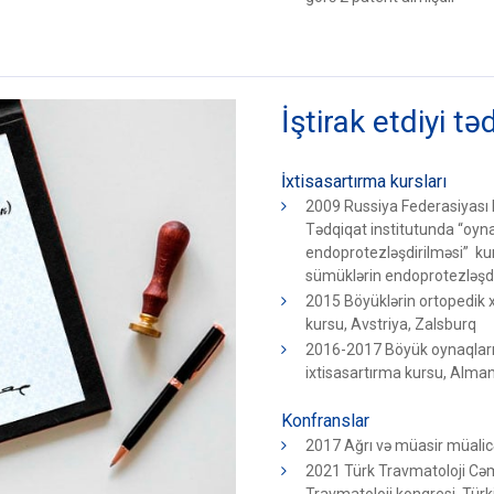
İştirak etdiyi tə
İxtisasartırma kursları
2009 Russiya Federasiyası
Tədqiqat institutunda “oyn
endoprotezləşdirilməsi” ku
sümüklərin endoprotezləşdi
2015 Böyüklərin ortopedik xə
kursu, Avstriya, Zalsburq
2016-2017 Böyük oynaqların
ixtisasartırma kursu, Alma
Konfranslar
2017 Ağrı və müasir müalic
2021 Türk Travmatoloji Cəmiy