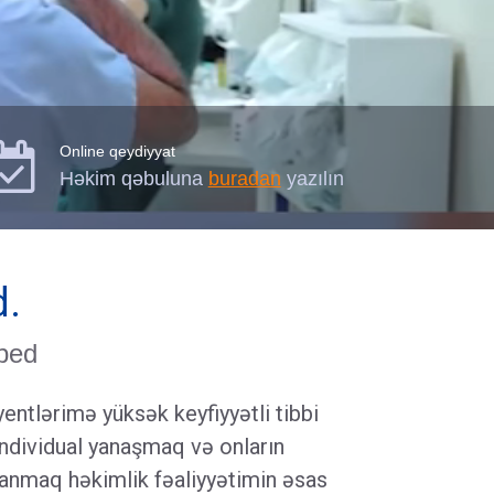

Online qeydiyyat
Həkim qəbuluna
buradan
yazılın
d.
oped
entlərimə yüksək keyfiyyətli tibbi
ndividual yanaşmaq və onların
nmaq həkimlik fəaliyyətimin əsas