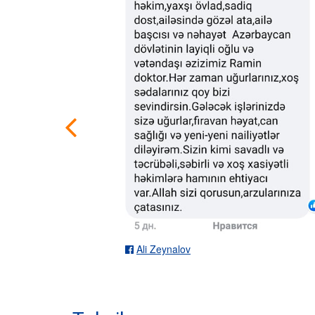
Ali Zeynalov
