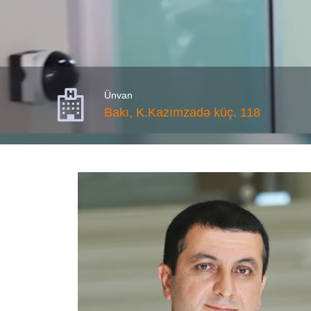

Ünvan
Bakı, K.Kazımzadə küç. 118