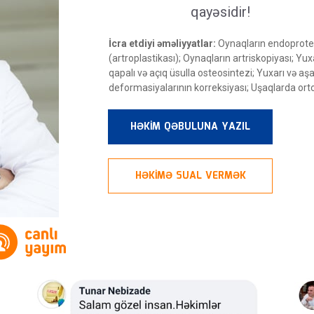
qayəsidir!
İcra etdiyi əməliyyatlar:
Oynaqların endoprotez
(artroplastikası);
Oynaqların artriskopiyası;
Yuxa
qapalı və açıq üsulla osteosintezi;
Yuxarı və aşağ
deformasiyalarının korreksiyası;
Uşaqlarda ort
HƏKİM QƏBULUNA YAZIL
HƏKİMƏ SUAL VERMƏK