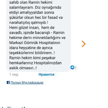
Fua

Полад Мустафазаде
