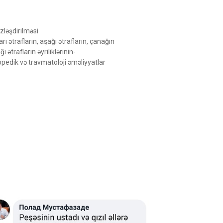
ləşdirilməsi
rı ətrafların, aşağı ətrafların, çanağın
ı ətrafların əyriliklərinin-
opedik və
travmatoloji ə
məliyy
atlar