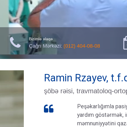

Bizimlə əlaqə
Çağrı Mərkəzi:
(012) 404-08-08
Ramin Rzayev, t.f.
şöbə rəisi, travmatoloq-ort
Peşəkarlığımla pasiy

yardım göstərmək, i
məmnuniyyətini qaza