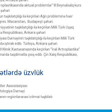
iyə, Antalya şəhəri.
oplastikasında aktual problemlər” III Beynəlxalq kurs
 şəhəri
 təşkilatçılığı ilə keçirilən Ağrı probleminə həsr
res. Macarıstan, Budapeşt şəhəri.
ətinin təşkilatçılığı ilə keçirilən Milli Türk Uşaq
ə Respublikası, Ankara şəhəri
ı Dərnəyinin təşkilatçılığı ilə keçirilən Milli Türk
 iştirak edib. Türkiyə, Ankara şəhəri.
II Klinik Xəstəxanasında keçirilən “İrəli Artroplastika”
rda təqdimatla çıxış edib. Çin Xalq Respublikası,
ətlərdə üzvlük
lər Assosiasiyası
tologiya Dərnəyi
nın regionlararası ictimai təşkilatı