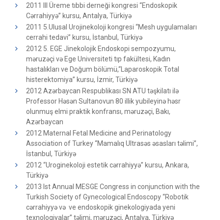
2011 III Üreme tıbbi derneği kongresi “Endoskopik
Cərrahiyyə” kursu, Antalya, Türkiyə
2011 5.Ulusal Urojinekoloji kongresi “Mesh uygulamaları
cerrahi tedavi” kursu, İstanbul, Türkiyə
2012 5. EGE Jinekolojik Endoskopi sempozyumu,
məruzəçi və Ege Universiteti tıp fakültesi, Kadın
hastalıkları ve Doğum bölümü,“Laparoskopik Total
histerektomiya” kursu, İzmir, Türkiyə
2012 Azərbaycan Respublikası SN ATU təşkilatı ilə
Professor Həsən Sultanovun 80 illik yubileyinə həsr
olunmuş elmi praktik konfransı, məruzəçi, Bakı,
Azərbaycan
2012 Maternal Fetal Medicine and Perinatology
Association of Turkey “Mamalıq Ultrasəs əsasları təlimi”,
İstanbul, Türkiyə
2012 “Uroginekoloji estetik cərrahiyyə” kursu, Ankara,
Türkiyə
2013 Ist Annual MESGE Congress in conjunction with the
Turkish Society of Gynecological Endoscopy “Robotik
cərrahiyyə və ve endoskopik ginekologiyada yeni
texnologiyalar” təlimi, məruzəçi, Antalya, Türkiyə