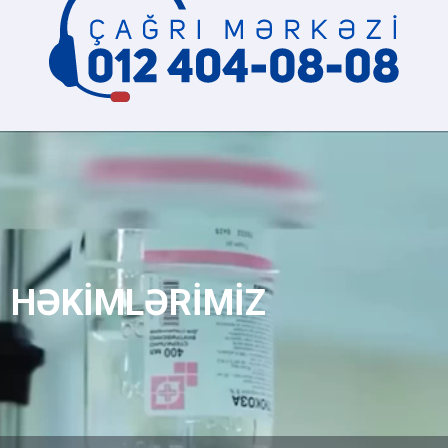
HƏKİMLƏRİMİZ