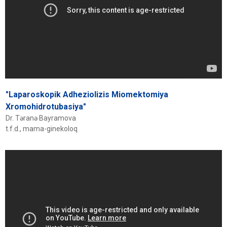
"Laparoskopik Adheziolizis Miomektomiya
Xromohidrotubasiya"
Dr. Təranə Bayramova
t.f.d., mama-ginekoloq