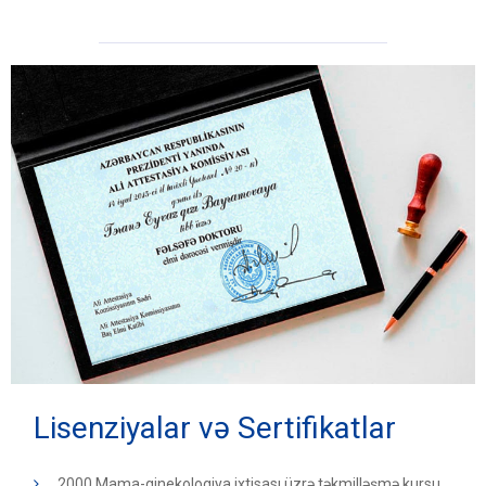
Lisenziyalar və Sertifikatlar
2000 Mama-ginekologiya ixtisası üzrə təkmilləşmə kursu,