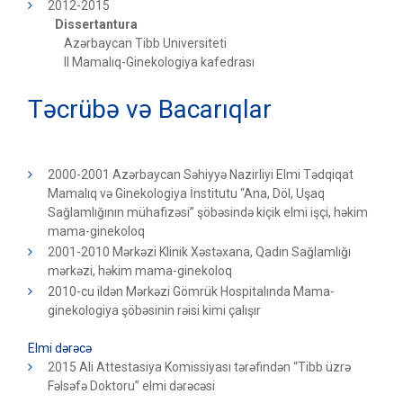
2012-2015
Dissertantura
Azərbaycan Tibb Universiteti
II Mamalıq-Ginekologiya kafedrası
Təcrübə və Bacarıqlar
2000-2001 Azərbaycan Səhiyyə Nazirliyi Elmi Tədqiqat
Mamalıq və Ginekologiya İnstitutu “Ana, Döl, Uşaq
Sağlamlığının mühafizəsi” şöbəsində kiçik elmi işçi, həkim
mama-ginekoloq
2001-2010 Mərkəzi Klinik Xəstəxana, Qadın Sağlamlığı
mərkəzi, həkim mama-ginekoloq
2010-cu ildən Mərkəzi Gömrük Hospitalında Mama-
ginekologiya şöbəsinin rəisi kimi çalışır
Elmi dərəcə
2015 Ali Attestasiya Komissiyası tərəfindən “Tibb üzrə
Fəlsəfə Doktoru” elmi dərəcəsi