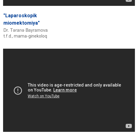
"Laparoskopik
miomektomiya"
Dr. Təranə Bayramova
t.f.d., mama-ginekoloq