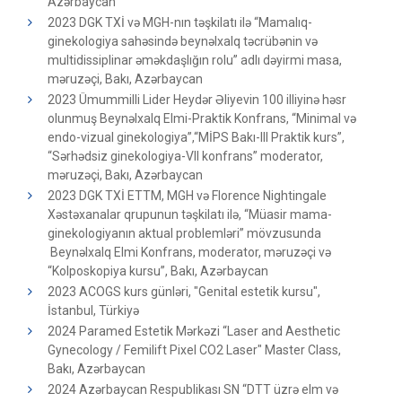
Azərbaycan
2023 DGK TXİ və MGH-nın təşkilatı ilə “Mamalıq-
ginekologiya sahəsində beynəlxalq təcrübənin və
multidissiplinar əməkdaşlığın rolu” adlı dəyirmi masa,
məruzəçi, Bakı, Azərbaycan
2023 Ümummilli Lider Heydər Əliyevin 100 illiyinə həsr
olunmuş Beynəlxalq Elmi-Praktik Konfrans, “Minimal və
endo-vizual ginekologiya”,“MİPS Bakı-III Praktik kurs”,
“Sərhədsiz ginekologiya-VII konfrans” moderator,
məruzəçi, Bakı, Azərbaycan
2023 DGK TXİ ETTM, MGH və Florence Nightingale
Xəstəxanalar qrupunun təşkilatı ilə, “Müasir mama-
ginekologiyanın aktual problemləri” mövzusunda
Beynəlxalq Elmi Konfrans, moderator, məruzəçi və
“Kolposkopiya kursu”, Bakı, Azərbaycan
2023 ACOGS kurs günləri, "Genital estetik kursu",
İstanbul, Türkiyə
2024 Paramed Estetik Mərkəzi “Laser and Aesthetic
Gynecology / Femilift Pixel CO2 Laser" Master Class,
Bakı, Azərbaycan
2024 Azərbaycan Respublikası SN “DTT üzrə elm və