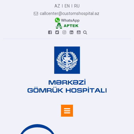
AZ
I
EN
I
RU
callcenter@customshospital.az






