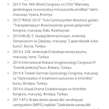
2013 The 18th World Congress on COGİ “Mamalıq,
ginekologiya və sonsuzluq mövzusunda yeniliklər” təlimi,
məruzəçi, Vyana, Avstriya
2013 “ARUD 2013”-Türk Cümhuriyetleri Anestezi günleri:
“Transplantasyon Anestezisinde güncel gelişmeler”
kongresi, məruzəçi, Bakı, Azərbaycan
2014 MİJİD, 5. Uludağ Minimal İnvaziv Jinekoloji
Sempozyum ve Çalıştayı, məruzəçi, “Laparoskopik sütür
kursu”, Bursa, Türkiyə
2014 6. EGE Jinekolojik Endoskopi sempozyumu,
məruzəçi, İzmir, Türkiyə
2014 İnternational Ankara Urogynecology Congress IV
“Estetik jinekoloji”kurs, Ankara, Türkiyə
2014 X.Turkish German Gynecology Congress, məruzəçi
və “Optimization if treatment outcomes in infertility”
kursu, Antalya, Türkiyə
2014 6.Ulusal Üreme Endokrinolojisi ve İnfertilite
Kongresi, məruzəçi, Antalya, Türkiyə
2017 ATU-Aralıq dənizi çanaq dibi cərrahiyyəsi
cəmiyyətinin (MİPS) təşkilatı “Qadınlarda çanaq dibi