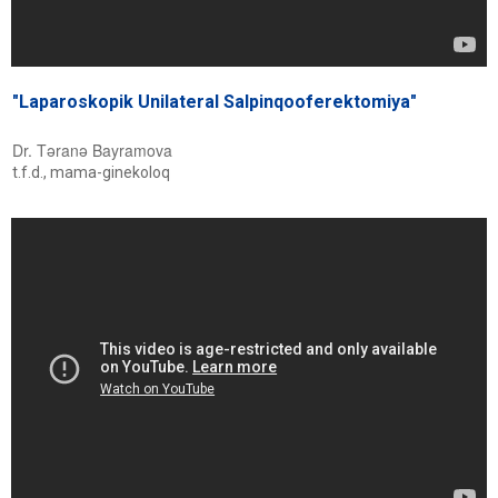
"Laparoskopik Unilateral Salpinqooferektomiya"
Dr. Təranə Bayramova
t.f.d., mama-ginekoloq