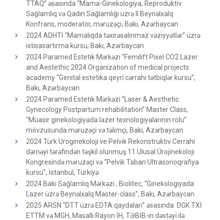
TTAQ” əsasında “Mama-Ginekologiya, Reproduktiv
Sağlamlıq və Qadın Sağlamlığı üzrə II Beynəlxalq
Konfrans, moderator, məruzəçi, Bakı, Azərbaycan
2024 ADHTİ “Mamalıqda təxirəsalınmaz vəziyyətlər” üzrə
ixtisasartırma kursu, Bakı, Azərbaycan
2024 Paramed Estetik Mərkəzi “Femilift Pixel CO2 Lazer
and Aestethic 2024 Organization of medical projects
academy “Genital estetika qeyri cərrahi tətbiqlər kursu”,
Bakı, Azərbaycan
2024 Paramed Estetik Mərkəzi “Laser & Aesthetic
Gynecology Postpartum rehabilitation” Master Class,
“Müasir ginekologiyada lazer texnologiyalarının rolu”
mövzusunda məruzəçi və təlimçi, Bakı, Azərbaycan
2024 Türk Uroginekoloji ve Pelvik Rekonstruktiv Cerrahi
dərnəyi tərəfindən təşkil olunmuş 11.Ulusal Ürojinekoloji
Kongresində məruzəçi və “Pelvik Taban Ultrasonoqrafiya
kursu”, İstanbul, Türkiyə
2024 Bakı Sağlamlıq Mərkəzi , Biolitec, “Ginekologiyada
Lazer üzrə Beynəlxalq Master-class”, Bakı, Azərbaycan
2025 ARSN “DTT üzrə EDTA qaydaları” əsasında DGK TXİ
ETTM və MGH, Masallı Rayon İH, TƏBİB-in dəstəyi ilə