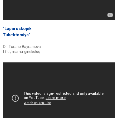
"Laparoskopik
Tubektomiya"
Dr. Təranə Bayramova
t.f.d., mama-ginekoloq