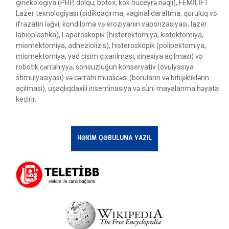
ginekologiya (PRP, dolqu, botox, kök hüceyrə nəqli), FEMİLİFT
Lazer texnologiyası (sidikqaçırma, vaginal daraltma, quruluq və
ifrazatın ləğvi, kondiloma və eroziyanın vaporizasiyası, lazer
labioplastika), Laparoskopik (histerektomiya, kistektomiya,
miomektomiya, adheziolizis), histeroskopik (polipektomiya,
miomektomiya, yad cisim çıxarılması, sinexiya açılması) və
robotik cərrahiyyə, sonsuzluğun konservativ (ovulyasiya
stimulyasiyası) və cərrahi müalicəsi (boruların və bitişikliklərin
açılması), uşaqlıqdaxili inseminasiya və süni mayalanma həyata
keçirir.
HƏKİM QƏBULUNA YAZIL