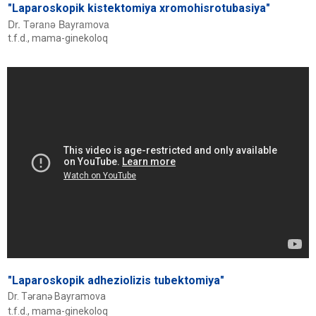
"Laparoskopik kistektomiya xromohisrotubasiya"
Dr. Təranə Bayramova
t.f.d., mama-ginekoloq
"Laparoskopik adheziolizis tubektomiya"
Dr. Təranə Bayramova
t.f.d., mama-ginekoloq