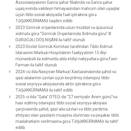
Assosiasiyasının Gəncə şəhər filialında və Gəncə şəhər
uşaq evində valideyn himayəsindən məhrum olan uşaqlar
üçün tibbi sosial aksiyada fəal iştirakına görə
TƏŞƏKKÜRNAMƏ təqdim edilib
2023 Gömrük orqanlarında uzun müddət və qüsursuz
xidmətə görə “Gömrük Orqanlarında Xidmətə görə” III
DƏRƏCƏLİ DÖŞ NİŞANI ilə təltif olunub
2023 Dövlət Gömrük Komitəsi tərəfindən Tibbi Xidmət
İdarəsinin Mərkəzi Hospitalının fəaliyyətinin 15 illiyi
münasibəti ilə xidmətdə əldə etdiyi naliyyətlərə görə Fəxri
Fərman ilə təltif olunub
2024-cü ildə Naxçıvan Mərkəzi Xəstəxanasında şəhid və
qazi ailələrinin üzvləri üçün keçirilmiş ödənişsiz tibbi-
sosial xeyriyyə aksiyasında aktiv iştirakına görə
TƏŞƏKKÜRNAMƏ ilə təltif edilib
2025-ci ildə “Qala” DTEQ-da “27 sentyabr Anım günü”nə
həsr edilmiş ödənişsiz tibbi social xeyriyyə aksiyası
çərçivəsində şəhid, qazi ailə üzvləri və tibbi yardıma
ehtiyacı olan şəxslərin müayinə olunması və peşəkar tibbi
məsləhətlərin verilməsinə görə TƏŞƏKKÜRNAMƏ ilə təltif
edilib