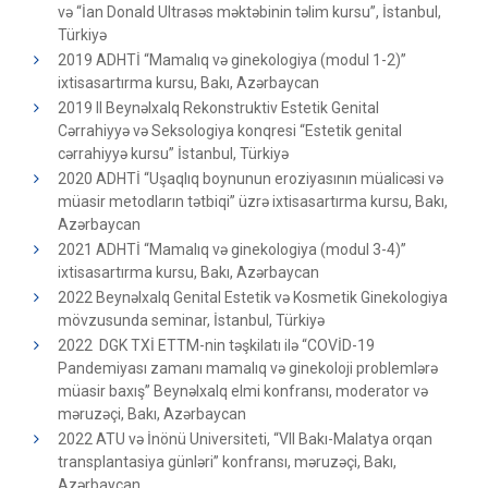
və “İan Donald Ultrasəs məktəbinin təlim kursu”, İstanbul,
Türkiyə
2019 ADHTİ “Mamalıq və ginekologiya (modul 1-2)”
ixtisasartırma kursu, Bakı, Azərbaycan
2019 II Beynəlxalq Rekonstruktiv Estetik Genital
Cərrahiyyə və Seksologiya konqresi “Estetik genital
cərrahiyyə kursu” İstanbul, Türkiyə
2020 ADHTİ “Uşaqlıq boynunun eroziyasının müalicəsi və
müasir metodların tətbiqi” üzrə ixtisasartırma kursu, Bakı,
Azərbaycan
2021 ADHTİ “Mamalıq və ginekologiya (modul 3-4)”
ixtisasartırma kursu, Bakı, Azərbaycan
2022 Beynəlxalq Genital Estetik və Kosmetik Ginekologiya
mövzusunda seminar, İstanbul, Türkiyə
2022 DGK TXİ ETTM-nin təşkilatı ilə “COVİD-19
Pandemiyası zamanı mamalıq və ginekoloji problemlərə
müasir baxış” Beynəlxalq elmi konfransı, moderator və
məruzəçi, Bakı, Azərbaycan
2022 ATU və İnönü Universiteti, “VII Bakı-Malatya orqan
transplantasiya günləri” konfransı, məruzəçi, Bakı,
Azərbaycan