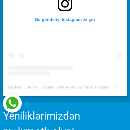
Bu gönderiyi Instagram'da gör
Mərkəzi Gömrük Hospitalı (@merkezi_gomruk_hospitali)'in paylaştığı bir gönderi
Yeniliklərimizdən