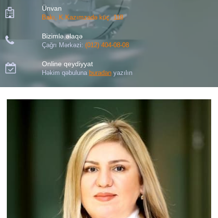
Ünvan

Bakı, K.Kazımzadə küç. 118
Bizimlə əlaqə

Çağrı Mərkəzi:
(012) 404-08-08
Online qeydiyyat

Həkim qəbuluna
buradan
yazılın