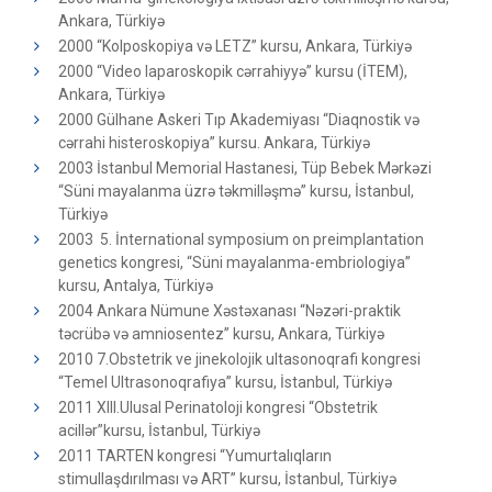
Ankara, Türkiyə
2000 “Kolposkopiya və LETZ” kursu, Ankara, Türkiyə
2000 “Video laparoskopik cərrahiyyə” kursu (İTEM),
Ankara, Türkiyə
2000 Gülhane Askeri Tıp Akademiyası “Diaqnostik və
cərrahi histeroskopiya” kursu. Ankara, Türkiyə
2003 İstanbul Memorial Hastanesi, Tüp Bebek Mərkəzi
“Süni mayalanma üzrə təkmilləşmə” kursu, İstanbul,
Türkiyə
2003 5. İnternational symposium on preimplantation
genetics kongresi, “Süni mayalanma-embriologiya”
kursu, Antalya, Türkiyə
2004 Ankara Nümune Xəstəxanası “Nəzəri-praktik
təcrübə və amniosentez” kursu, Ankara, Türkiyə
2010 7.Obstetrik ve jinekolojik ultasonoqrafi kongresi
“Temel Ultrasonoqrafiya” kursu, İstanbul, Türkiyə
2011 XIII.Ulusal Perinatoloji kongresi “Obstetrik
acillər”kursu, İstanbul, Türkiyə
2011 TARTEN kongresi “Yumurtalıqların
stimullaşdırılması və ART” kursu, İstanbul, Türkiyə