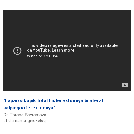
"Laparoskopik total histerektomiya bilateral
salpinqooferektomiya"
Dr. Təranə Bayramova
t.f.d., mama-ginekoloq