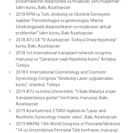
pozulmalarının diaqnostika və müalicəsi: yeni məqamlar”
təlim kursu, Bakı, Azərbaycan
2018 RPM və Türk Jinekoloji ve Obsterik Derneyinin
təşkilatı “Perinatologiya və ginekologiya. Mama-
Ginekologiyada diaqnostikanın və müalicənin aktual
problemləri” təlim kursu, Bakı Azərbaycan
2018 ATU CK “IV Azərbaycan-Türkiyə Ortaq Hepatoloji”
kursu, Bakı, Azərbaycan
2018 1st İnternational transplant network congress,
məruzəçi və “Qaraciyər nəqli Hepatoloji kursu” Antalya,
Türkiyə
2018 II. İnternational Cosmetology and Cosmetic
Gynecology Congress “Ginekoloji Lazer uyğulamaları
kursu”, İstanbul, Türkiyə
2019 ATU və İnönü Universiteti, “V Bakı-Malatya orqan
transplantasiya günləri” konfransı, məruzəçi, Bakı,
Azərbaycan
2019 Azərturkmed, ETMGİ təşkilatı ilə “Laser and
Aesthetic Gynecology master class”, Bakı, Azərbaycan
2019 WAPM, 14th World Congress of Perinatal Medicine
“14-cü Ümumdünya Perinatal Tibb konfransı, məruzəçi