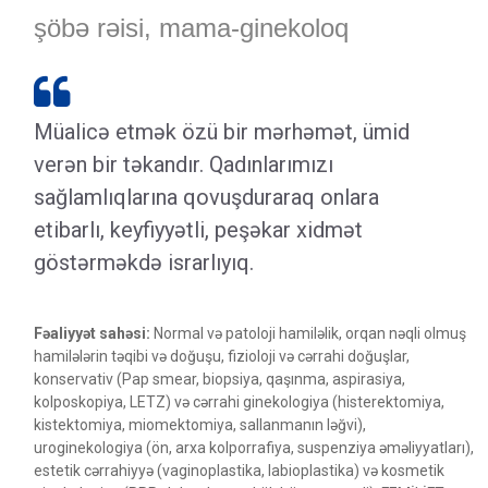
şöbə rəisi,
mama-ginekoloq

Müalicə etmək özü bir mərhəmət, ümid
verən bir təkandır. Qadınlarımızı
sağlamlıqlarına qovuşduraraq onlara
etibarlı, keyfiyyətli, peşəkar xidmət
göstərməkdə israrlıyıq.
Fəaliyyət sahəsi:
Normal və patoloji hamiləlik, orqan nəqli olmuş
hamilələrin təqibi və doğuşu, fizioloji və cərrahi doğuşlar,
konservativ (Pap smear, biopsiya, qaşınma, aspirasiya,
kolposkopiya, LETZ) və cərrahi ginekologiya (histerektomiya,
kistektomiya, miomektomiya, sallanmanın ləğvi),
uroginekologiya (ön, arxa kolporrafiya, suspenziya əməliyyatları),
estetik cərrahiyyə (vaginoplastika, labioplastika) və kosmetik