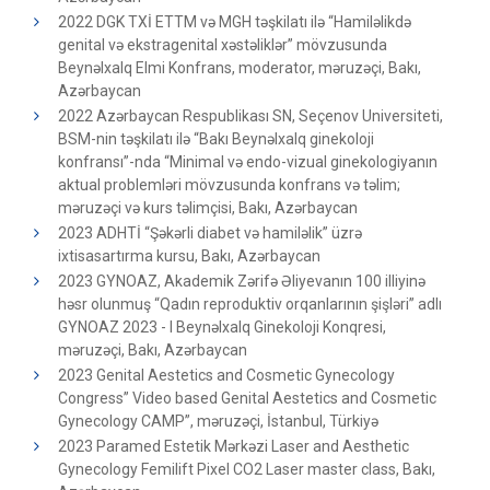
2022 DGK TXİ ETTM və MGH təşkilatı ilə “Hamiləlikdə
genital və ekstragenital xəstəliklər” mövzusunda
Beynəlxalq Elmi Konfrans, moderator, məruzəçi, Bakı,
Azərbaycan
2022 Azərbaycan Respublikası SN, Seçenov Universiteti,
BSM-nin təşkilatı ilə “Bakı Beynəlxalq ginekoloji
konfransı”-nda “Minimal və endo-vizual ginekologiyanın
aktual problemləri mövzusunda konfrans və təlim;
məruzəçi və kurs təlimçisi, Bakı, Azərbaycan
2023 ADHTİ “Şəkərli diabet və hamiləlik” üzrə
ixtisasartırma kursu, Bakı, Azərbaycan
2023 GYNOAZ, Akademik Zərifə Əliyevanın 100 illiyinə
həsr olunmuş “Qadın reproduktiv orqanlarının şişləri” adlı
GYNOAZ 2023 - I Beynəlxalq Ginekoloji Konqresi,
məruzəçi, Bakı, Azərbaycan
2023 Genital Aestetics and Cosmetic Gynecology
Congress” Video based Genital Aestetics and Cosmetic
Gynecology CAMP”, məruzəçi, İstanbul, Türkiyə
2023 Paramed Estetik Mərkəzi Laser and Aesthetic
Gynecology Femilift Pixel CO2 Laser master class, Bakı,