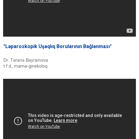
"Laparoskopik Uşaqlıq Borularının Bağlanması"
Dr. Təranə Bayramova
t.f.d., mama-ginekoloq