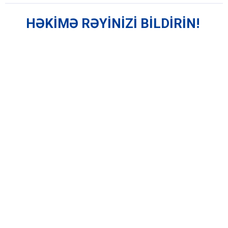
HƏKİMƏ RƏYİNİZİ BİLDİRİN!