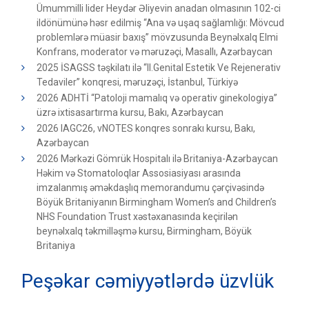
Ümummilli lider Heydər Əliyevin anadan olmasının 102-ci
ildönümünə həsr edilmiş “Ana və uşaq sağlamlığı: Mövcud
problemlərə müasir baxış” mövzusunda Beynəlxalq Elmi
Konfrans, moderator və məruzəçi, Masallı, Azərbaycan
2025 İSAGSS təşkilatı ilə “II.Genital Estetik Ve Rejenerativ
Tedaviler” konqresi, məruzəçi, İstanbul, Türkiyə
2026 ADHTİ “Patoloji mamalıq və operativ ginekologiya”
üzrə ixtisasartırma kursu, Bakı, Azərbaycan
2026 IAGC26, vNOTES konqres sonrakı kursu, Bakı,
Azərbaycan
2026 Mərkəzi Gömrük Hospitalı ilə Britaniya-Azərbaycan
Həkim və Stomatoloqlar Assosiasiyası arasında
imzalanmış əməkdaşlıq memorandumu çərçivəsində
Böyük Britaniyanın Birmingham Women’s and Children’s
NHS Foundation Trust xəstəxanasında keçirilən
beynəlxalq təkmilləşmə kursu, Birmingham, Böyük
Britaniya
Peşəkar cəmiyyətlərdə üzvlük