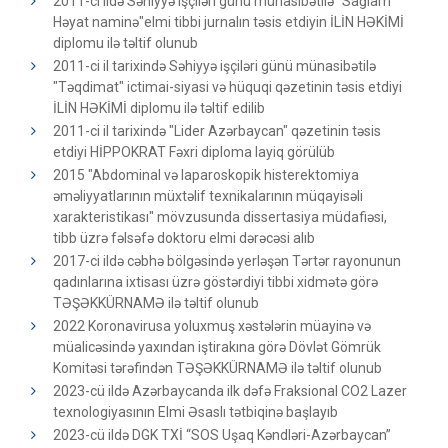
2011-ci ildə Səhiyyə işçiləri günü münasibətilə "Sağlam
Həyat naminə"elmi tibbi jurnalın təsis etdiyin İLİN HƏKİMİ
diplomu ilə təltif olunub
2011-ci il tarixində Səhiyyə işçiləri günü münasibətilə
"Təqdimat" ictimai-siyasi və hüquqi qəzetinin təsis etdiyi
İLİN HƏKİMİ diplomu ilə təltif edilib
2011-ci il tarixində "Lider Azərbaycan" qəzetinin təsis
etdiyi HİPPOKRAT Fəxri diploma layiq görülüb
2015 "Abdominal və laparoskopik histerektomiya
əməliyyatlarının müxtəlif texnikalarının müqayisəli
xarakteristikası" mövzusunda dissertasiya müdafiəsi,
tibb üzrə fəlsəfə doktoru elmi dərəcəsi alıb
2017-ci ildə cəbhə bölgəsində yerləşən Tərtər rayonunun
qadınlarına ixtisası üzrə göstərdiyi tibbi xidmətə görə
TƏŞƏKKÜRNAMƏ ilə təltif olunub
2022 Koronavirusa yoluxmuş xəstələrin müayinə və
müalicəsində yaxından iştirakına görə Dövlət Gömrük
Komitəsi tərəfindən TƏŞƏKKÜRNAMƏ ilə təltif olunub
2023-cü ildə Azərbaycanda ilk dəfə Fraksional CO2 Lazer
texnologiyasının Elmi Əsaslı tətbiqinə başlayıb
2023-cü ildə DGK TXİ “SOS Uşaq Kəndləri-Azərbaycan”