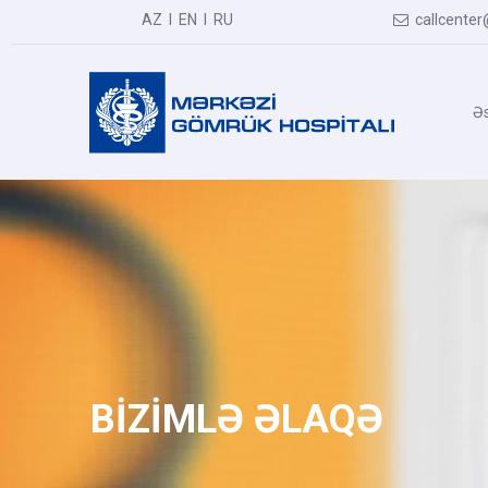
AZ
I
EN
I
RU
callcenter

Əs
BİZİMLƏ ƏLAQƏ