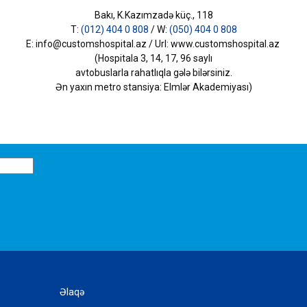
Bakı, K.Kazımzadə küç., 118
T:
(012) 404 0 808
/ W:
(050) 404 0 808
E: info@customshospital.az / Url: www.customshospital.az
(Hospitala 3, 14, 17, 96 saylı
avtobuslarla
rahatlıqla gələ bilərsiniz.
Ən yaxın metro stansiya: Elmlər Akademiyası)
Əlaqə