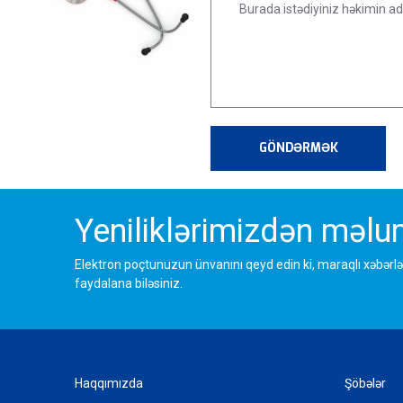
GÖNDƏRMƏK
Yeniliklərimizdən məlum
Elektron poçtunuzun ünvanını qeyd edin ki, maraqlı xəbərlə
faydalana biləsiniz.
Haqqımızda
Şöbələr