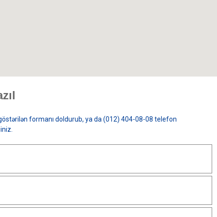
zıl
östərilən formanı doldurub, ya da (012) 404-08-08 telefon
iniz.