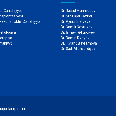
r Cərrahiyyəsi
Dr. Rəşad Mahmudov
nsplantasiyası
Dr. Mir-Cəlal Kazımi
 Rekonstruktiv Cərrahiyyə
Dr. Aynur Səfiyeva
riya
Dr. Namik Novruzov
ekologiya
Dr. İsmayıl Əfəndiyev
Terapiya
Dr. Ramin Rzayev
rahiyyə
Dr. Təranə Bayramova
Dr. Sədi Allahverdiyev
üquqlar qorunur.