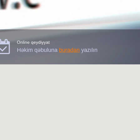

Online qeydiyyat
Həkim qəbuluna
buradan
yazılın