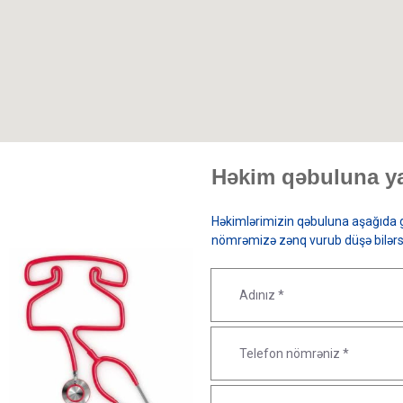
Həkim qəbuluna ya
Həkimlərimizin qəbuluna aşağıda g
nömrəmizə zənq vurub düşə bilərs