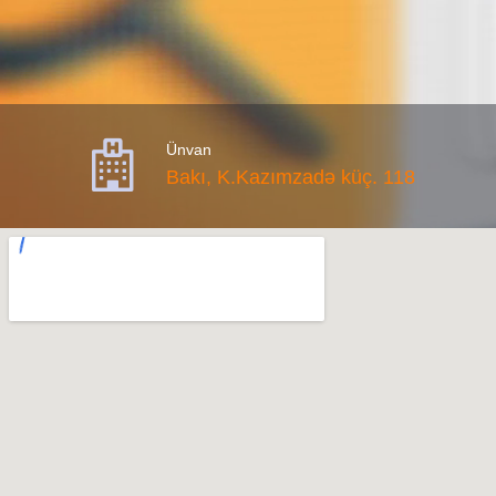

Ünvan
Bakı, K.Kazımzadə küç. 118