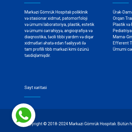
Mərkəzi Gömrük Hospitalı poliklinik
Ürək-Dama
və stasionar xidmət, patomorfoloji
Orqan Tra
və ümumi laboratoriya, plastik, estetik
Plastik və
və ümumi cərrahiyyə, angioqrafiya və
Pediat
diaqnostika, təcili tibbi yardım və diqər
Mama-Gin
xidmətləri əhatə edən fəaliyyəti ilə
Efferent 
tam profilli tibb mərkəzi kimi özünü
Ümumi cər
təsdiqləmişdir.
Sayt xəritəsi
Copyright © 2018-2024 Mərkəzi Gömrük Hospitalı. Bütün h