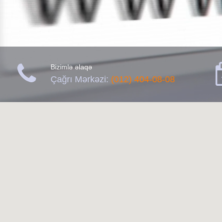

Bizimlə əlaqə
Çağrı Mərkəzi:
(012) 404-08-08