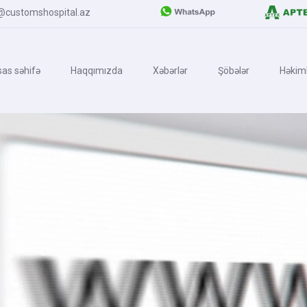
@customshospital.az
as səhifə
Haqqımızda
Xəbərlər
Şöbələr
Həkiml