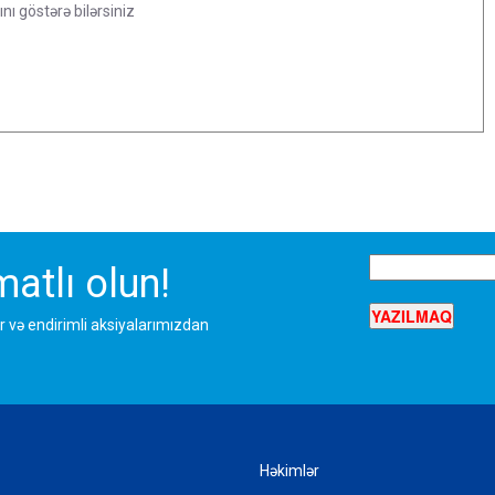
atlı olun!
r və endirimli aksiyalarımızdan
Həkimlər