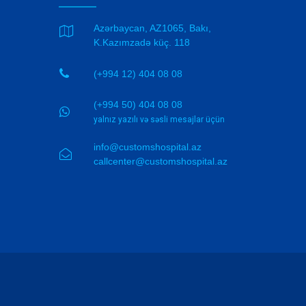
Azərbaycan, AZ1065, Bakı,

K.Kazımzadə küç. 118

(+994 12) 404 08 08
(+994 50) 404 08 08

yalnız yazılı və səsli mesajlar üçün
info@customshospital.az

callcenter@customshospital.az