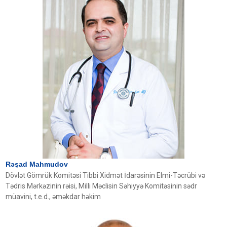
Rəşad Mahmudov
Dövlət Gömrük Komitəsi Tibbi Xidmət İdarəsinin Elmi-Təcrübi və
Tədris Mərkəzinin rəisi, Milli Məclisin Səhiyyə Komitəsinin sədr
müavini, t.e.d., əməkdar həkim