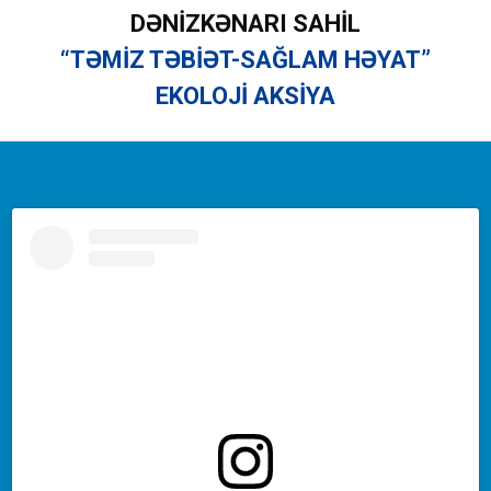
DƏNİZKƏNARI SAHİL
“TƏMİZ TƏBİƏT-SAĞLAM HƏYAT”
EKOLOJİ AKSİYA