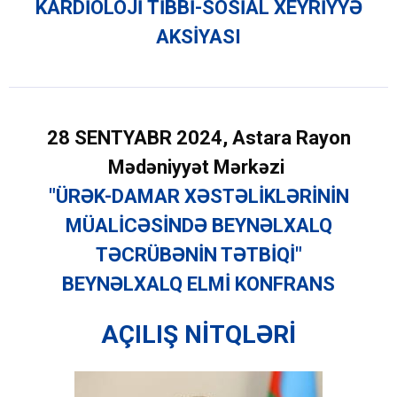
KARDİOLOJİ TİBBİ-SOSİAL XEYRİYYƏ
AKSİYASI
28
SENTYABR 2024, Astara Rayon
Mədəniyyət Mərkəzi
"ÜRƏK-DAMAR XƏSTƏLİKLƏRİNİN
MÜALİCƏSİNDƏ BEYNƏLXALQ
TƏCRÜBƏNİN TƏTBİQİ"
BEYNƏLXALQ ELMİ KONFRANS
AÇILIŞ NİTQLƏRİ