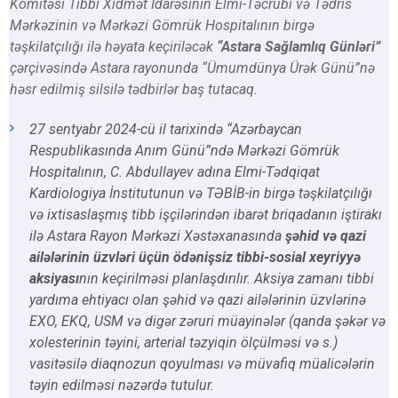
Komitəsi Tibbi Xidmət İdarəsinin Elmi-Təcrübi və Tədris
Mərkəzinin və Mərkəzi Gömrük Hospitalının birgə
təşkilatçılığı ilə həyata keçiriləcək
“Astara Sağlamlıq Günləri”
çərçivəsində Astara rayonunda “Ümumdünya Ürək Günü”nə
həsr edilmiş silsilə tədbirlər baş tutacaq.
27 sentyabr 2024-cü il tarixində “Azərbaycan
Respublikasında Anım Günü”ndə Mərkəzi Gömrük
Hospitalının, C. Abdullayev adına Elmi-Tədqiqat
Kardiologiya İnstitutunun və TƏBİB-in birgə təşkilatçılığı
və ixtisaslaşmış tibb işçilərindən ibarət briqadanın iştirakı
ilə Astara Rayon Mərkəzi Xəstəxanasında
şəhid və qazi
ailələrinin üzvləri üçün ödənişsiz tibbi-sosial xeyriyyə
aksiyası
nın keçirilməsi planlaşdırılır. Aksiya zamanı tibbi
yardıma ehtiyacı olan şəhid və qazi ailələrinin üzvlərinə
EXO, EKQ, USM və digər zəruri müayinələr (qanda şəkər və
xolesterinin təyini, arterial təzyiqin ölçülməsi və s.)
vasitəsilə diaqnozun qoyulması və müvafiq müalicələrin
təyin edilməsi nəzərdə tutulur.