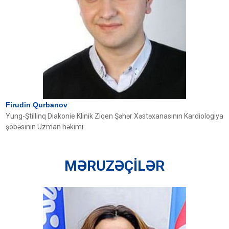
Firudin Qurbanov
Yung-Ştillinq Diakonie Klinik Ziqen Şəhər Xəstəxanasının Kardiologiya
şöbəsinin Uzman həkimi
MƏRUZƏÇİLƏR