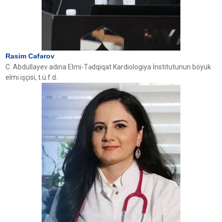
Rasim Cəfərov
C. Abdullayev adına Elmi-Tədqiqat Kardiologiya İnstitutunun böyük
elmi işçisi, t.ü.f.d.