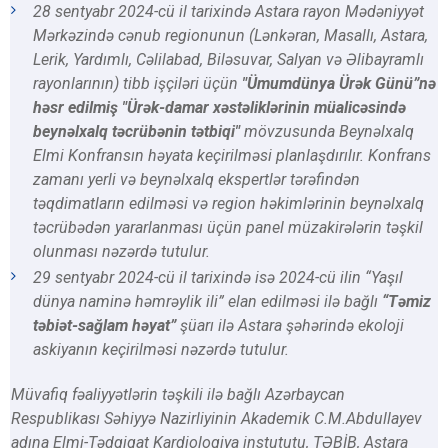
28 sentyabr 2024-cü il tarixində Astara rayon Mədəniyyət
Mərkəzində cənub regionunun (Lənkəran, Masallı, Astara,
Lerik, Yardımlı, Cəlilabad, Biləsuvar, Salyan və Əlibayramlı
rayonlarının) tibb işçiləri üçün
"Ümumdünya Ürək Günü”nə
həsr edilmiş "Ürək-damar xəstəliklərinin müalicəsində
beynəlxalq təcrübənin tətbiqi"
mövzusunda Beynəlxalq
Elmi Konfransın həyata keçirilməsi planlaşdırılır. Konfrans
zamanı yerli və beynəlxalq ekspertlər tərəfindən
təqdimatların edilməsi və region həkimlərinin beynəlxalq
təcrübədən yararlanması üçün panel müzakirələrin təşkil
olunması nəzərdə tutulur.
29 sentyabr 2024-cü il tarixində isə 2024-cü ilin “Yaşıl
dünya naminə həmrəylik ili” elan edilməsi ilə bağlı
“Təmiz
təbiət-sağlam həyat”
şüarı ilə Astara şəhərində ekoloji
askiyanın keçirilməsi nəzərdə tutulur.
Müvafiq fəaliyyətlərin təşkili ilə bağlı Azərbaycan
Respublikası Səhiyyə Nazirliyinin Akademik C.M.Abdullayev
adına Elmi-Tədqiqat Kardiologiya instututu, TƏBİB, Astara