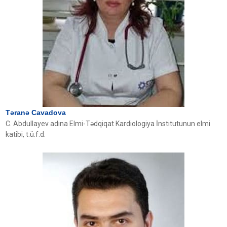
Təranə Cavadova
C. Abdullayev adına Elmi-Tədqiqat Kardiologiya İnstitutunun elmi
katibi, t.ü.f.d.