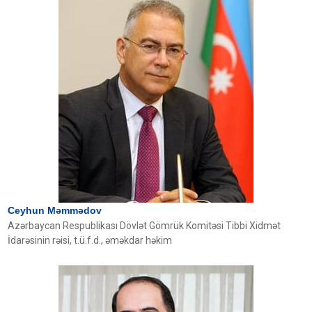
Ceyhun Məmmədov
Azərbaycan Respublikası Dövlət Gömrük Komitəsi Tibbi Xidmət
İdarəsinin rəisi, t.ü.f.d., əməkdar həkim