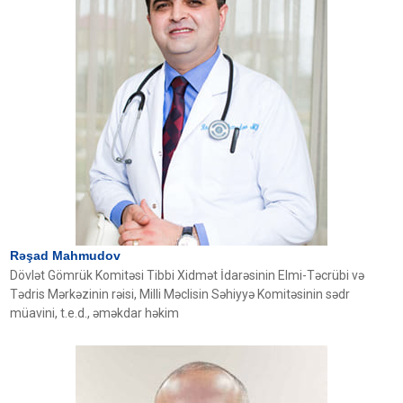
Rəşad Mahmudov
Dövlət Gömrük Komitəsi Tibbi Xidmət İdarəsinin Elmi-Təcrübi və
Tədris Mərkəzinin rəisi, Milli Məclisin Səhiyyə Komitəsinin sədr
müavini, t.e.d., əməkdar həkim