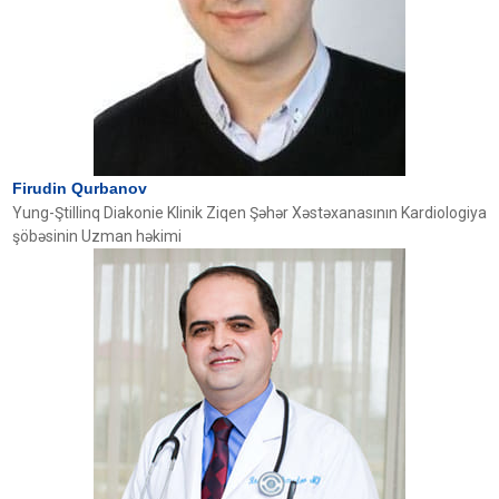
Firudin Qurbanov
Yung-Ştillinq Diakonie Klinik Ziqen Şəhər Xəstəxanasının Kardiologiya
şöbəsinin Uzman həkimi