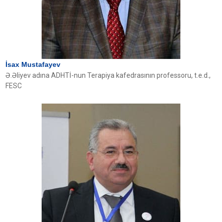
İsax Mustafayev
Ə.Əliyev adına ADHTİ-nun Terapiya kafedrasının professoru, t.e.d.,
FESC