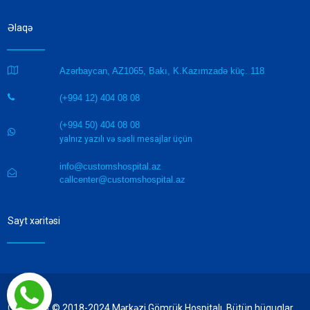
Əlaqə

Azərbaycan, AZ1065, Bakı, K.Kazımzadə küç. 118
(+994 12) 404 08 08

(+994 50) 404 08 08

yalnız yazılı və səsli mesajlar üçün
info@customshospital.az

callcenter@customshospital.az
Sayt xəritəsi
Copyright © 2018-2024 Mərkəzi Gömrük Hospitalı. Bütün hüquqlar