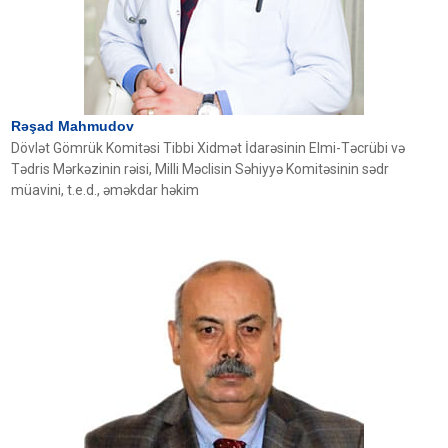
Rəşad Mahmudov
Dövlət Gömrük Komitəsi Tibbi Xidmət İdarəsinin Elmi-Təcrübi və
Tədris Mərkəzinin rəisi, Milli Məclisin Səhiyyə Komitəsinin sədr
müavini, t.e.d., əməkdar həkim