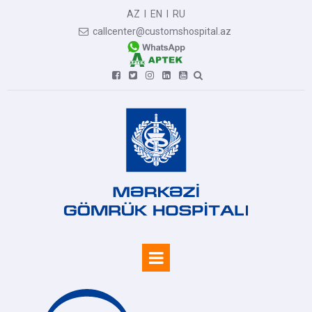
AZ
I
EN
I
RU
callcenter@customshospital.az






