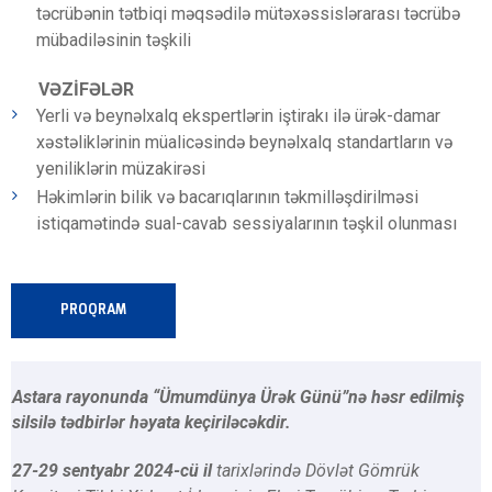
təcrübənin tətbiqi məqsədilə mütəxəssislərarası təcrübə
mübadiləsinin təşkili
VƏZİFƏLƏR
Yerli və beynəlxalq ekspertlərin iştirakı ilə ürək-damar
xəstəliklərinin müalicəsində beynəlxalq standartların və
yeniliklərin müzakirəsi
Həkimlərin bilik və bacarıqlarının təkmilləşdirilməsi
istiqamətində sual-cavab sessiyalarının təşkil olunması
PROQRAM
Astara rayonunda “Ümumdünya Ürək Günü”nə həsr edilmiş
silsilə tədbirlər həyata keçiriləcəkdir.
27-29 sentyabr 2024-cü il
tarixlərində Dövlət Gömrük