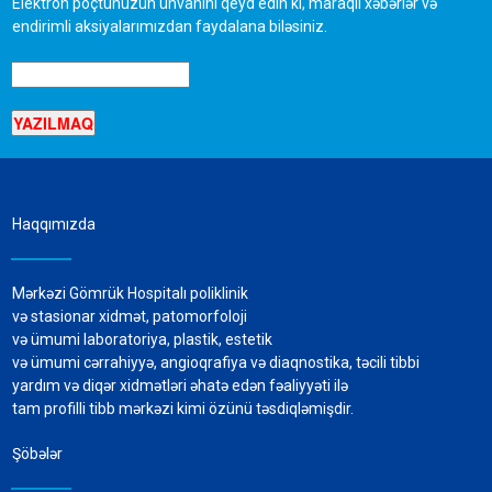
Elektron poçtunuzun ünvanını qeyd edin ki, maraqlı xəbərlər və
endirimli aksiyalarımızdan faydalana biləsiniz.
Haqqımızda
Mərkəzi Gömrük Hospitalı poliklinik
və stasionar xidmət, patomorfoloji
və ümumi laboratoriya, plastik, estetik
və ümumi cərrahiyyə, angioqrafiya və diaqnostika, təcili tibbi
yardım və diqər xidmətləri əhatə edən fəaliyyəti ilə
tam profilli tibb mərkəzi kimi özünü təsdiqləmişdir.
Şöbələr