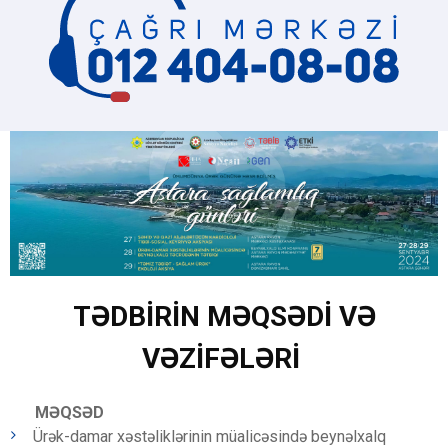
TƏDBİRİN MƏQSƏDİ VƏ
VƏZİFƏLƏRİ
MƏQSƏD
Ürək-damar xəstəliklərinin müalicəsində beynəlxalq