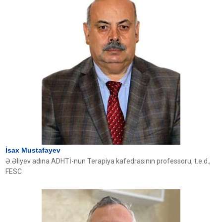
İsax Mustafayev
Ə.Əliyev adına ADHTİ-nun Terapiya kafedrasının professoru, t.e.d.,
FESC