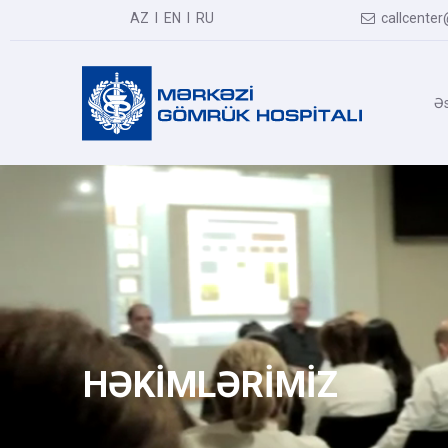
AZ
I
EN
I
RU
callcenter

Əs
HƏKİMLƏRİMİZ