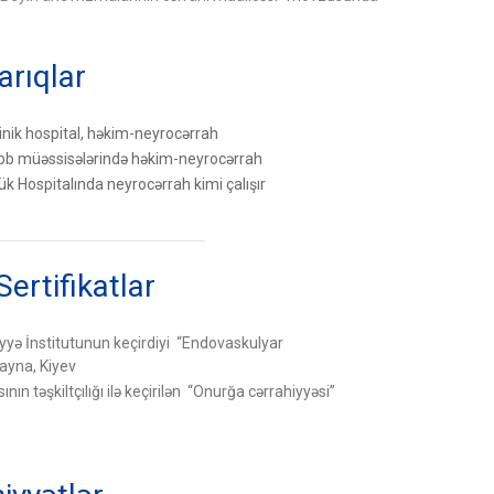
arıqlar
inik hospital, həkim-neyrocərrah
ibb müəssisələrində həkim-neyrocərrah
k Hospitalında neyrocərrah kimi çalışır
Sertifikatlar
yə İnstitutunun keçirdiyi “Endovaskulyar
ayna, Kiyev
ın təşkiltçılığı ilə keçirilən “Onurğa cərrahiyyəsi”