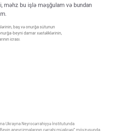
i, məhz bu işlə məşğulam və bundan
am.
lərinin, baş və onurğa sütunun
 onurğa-beyni damar xəstəliklərinin,
rının icrası.
a Ukrayna Neyrocərrahiyyə İnstitutunda
ə “Beyin anevrizmalarının cərrahi müalicəsi” mövzusunda