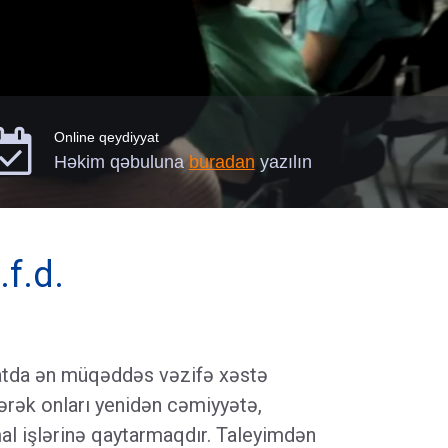

Online qeydiyyat
Həkim qəbuluna
buradan
yazılın
.f.d.
tda ən müqəddəs vəzifə xəstə
ərək onları yenidən cəmiyyətə,
al işlərinə qaytarmaqdır. Taleyimdən