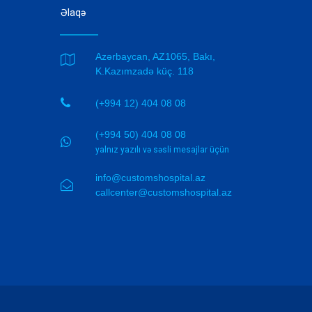
Əlaqə
Azərbaycan, AZ1065, Bakı,

K.Kazımzadə küç. 118

(+994 12) 404 08 08
(+994 50) 404 08 08

yalnız yazılı və səsli mesajlar üçün
info@customshospital.az

callcenter@customshospital.az