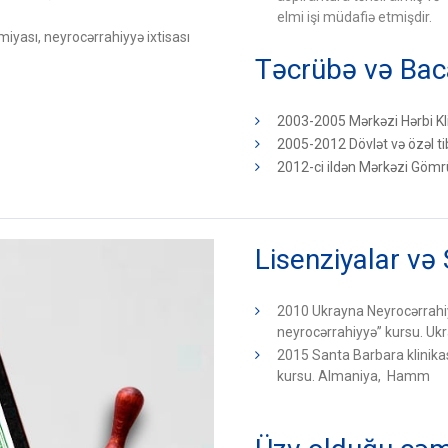
elmi işi müdafiə etmişdir.
iyası, neyrocərrahiyyə ixtisası
Təcrübə və Bac
2003-2005 Mərkəzi Hərbi Kl
2005-2012 Dövlət və özəl t
2012-ci ildən Mərkəzi Gömrü
Lisenziyalar və 
2010 Ukrayna Neyrocərrahiy
neyrocərrahiyyə” kursu. Ukr
2015 Santa Barbara klinikasın
kursu. Almaniya, Hamm