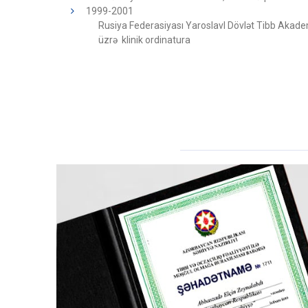
1999-2001
Rusiya Federasiyası Yaroslavl Dövlət Tibb Akadem
üzrə klinik ordinatura