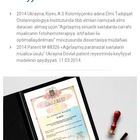
2014 Ukrayna, Kiyev, A.S Kolomiyçenko adına Elmi Tədqiqat
Otolarinqologiya İnstitutunda tibb elmləri namizədi elmi
dərəcəsi almaq üçün "Agırlaşmış sinusitli xəstələrdə cərrahi
müalicənin fotohemoterapiya istifadəsi ilə
optimallaşdırılması" mövzusunda dissertasiya müdafiəsi
2014 Patent № 88326 «Ağırlaşmış paranazal xəstələrin
müalicə üsulu" Ukrayna Dövlət patent reyestrində keyfiyyət
modelinin qeydiyyatı. 11.03.2014