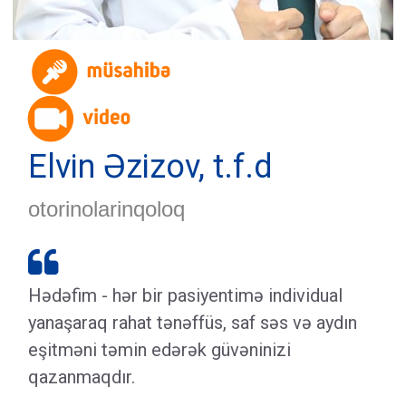
Elvin Əzizov, t.f.d
otorinolarinqoloq

Hədəfim - hər bir pasiyentimə individual
yanaşaraq rahat tənəffüs, saf səs və aydın
eşitməni təmin edərək güvəninizi
qazanmaqdır.