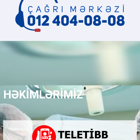
HƏKİMLƏRİMİZ