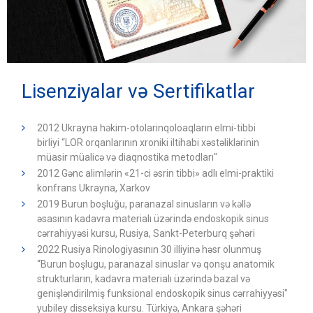
Lisenziyalar və Sertifikatlar
2012 Ukrayna həkim-otolarinqoloaqların elmi-tibbi
birliyi “LOR orqanlarının xroniki iltihabi xəstəliklərinin
müasir müalicə və diaqnostika metodları"
2012 Gənc alimlərin «21-ci əsrin tibbi» adlı elmi-praktiki
konfrans Ukrayna, Xarkov
2019 Burun boşluğu, paranazal sinusların və kəllə
əsasının kadavra materialı üzərində endoskopik sinus
cərrahiyyəsi kursu, Rusiya, Sankt-Peterburq şəhəri
2022 Rusiya Rinologiyasının 30 illiyinə həsr olunmuş
“Burun boşlugu, paranazal sinuslar və qonşu anatomik
strukturların, kadavra materialı üzərində bazal və
genişləndirilmiş funksional endoskopik sinus cərrahiyyəsi"
yubiley disseksiya kursu. Türkiyə, Ankara şəhəri