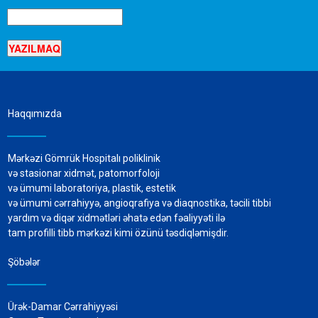
Haqqımızda
Mərkəzi Gömrük Hospitalı poliklinik
və stasionar xidmət, patomorfoloji
və ümumi laboratoriya, plastik, estetik
və ümumi cərrahiyyə, angioqrafiya və diaqnostika, təcili tibbi
yardım və diqər xidmətləri əhatə edən fəaliyyəti ilə
tam profilli tibb mərkəzi kimi özünü təsdiqləmişdir.
Şöbələr
Ürək-Damar Cərrahiyyəsi