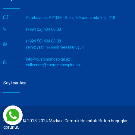

Azərbaycan, AZ1065, Bakı, K.Kazımzadə küç. 118
(+994 12) 404 08 08

(+994 50) 404 08 08

yalnız yazılı və səsli mesajlar üçün
info@customshospital.az

callcenter@customshospital.az
Sayt xəritəsi
Copyright © 2018-2024 Mərkəzi Gömrük Hospitalı. Bütün hüquqlar
qorunur.