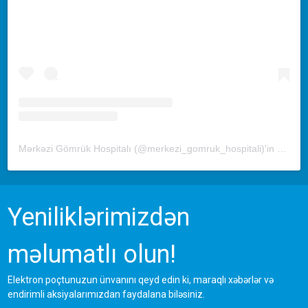
Mərkəzi Gömrük Hospitalı (@merkezi_gomruk_hospitali)'in paylaştığı bir gönderi
Yeniliklərimizdən
məlumatlı olun!
Elektron poçtunuzun ünvanını qeyd edin ki, maraqlı xəbərlər və
endirimli aksiyalarımızdan faydalana biləsiniz.