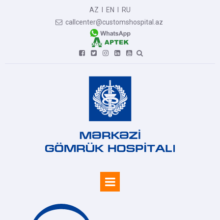
AZ
I
EN
I
RU
callcenter@customshospital.az






