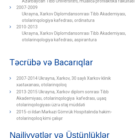
Azərbaycan Tibb Universiteti, müalicə profilaktika fakültəsi
2007-2009
Ukrayna, Xarkov Diplomdansonrası Tibb Akademiyası,
otolarinqologiya kafedrası, ordinatura
2010-2013
Ukrayna, Xarkov Diplomdansonrası Tibb Akademiyası,
otolarinqologiya kafedrası, aspirantura
Təcrübə və Bacarıqlar
2007-2014 Ukrayna, Xarkov, 30 saylı Xarkov klinik
xəstəxanası, otolarinqoloq
2013-2015
Ukrayna, Xarkov diplom sonrası Tibb
Akademiyası, otolarinqologiya kafedrası, uşaq
otolarinqologiyası üzrə staj müddəti
2015-ci ildən Mərkəzi Gömrük Hospitalında həkim-
otolarinqoloq kimi çalışır
Nailiyyətlər və Üstünlüklər