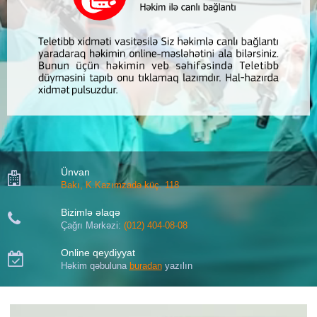
Ünvan

Bakı, K.Kazımzadə küç. 118
Bizimlə əlaqə

Çağrı Mərkəzi:
(012) 404-08-08
Online qeydiyyat

Həkim qəbuluna
buradan
yazılın