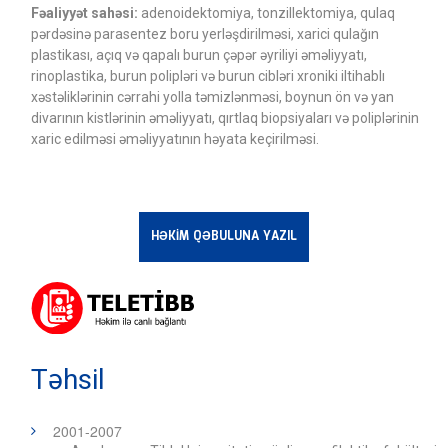
Fəaliyyət sahəsi:
adenoidektomiya, tonzillektomiya, qulaq
pərdəsinə parasentez boru yerləşdirilməsi, xarici qulağın
plastikası, açıq və qapalı burun çəpər əyriliyi əməliyyatı,
rinoplastika, burun polipləri və burun cibləri xroniki iltihablı
xəstəliklərinin cərrahi yolla təmizlənməsi, boynun ön və yan
divarının kistlərinin əməliyyatı, qırtlaq biopsiyaları və poliplərinin
xaric edilməsi əməliyyatının həyata keçirilməsi.
HƏKİM QƏBULUNA YAZIL
Təhsil
2001-2007