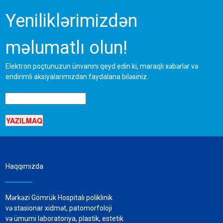
Yeniliklərimizdən
məlumatlı olun!
Elektron poçtunuzun ünvanını qeyd edin ki, maraqlı xəbərlər və
endirimli aksiyalarımızdan faydalana biləsiniz.
Haqqımızda
Mərkəzi Gömrük Hospitalı poliklinik
və stasionar xidmət, patomorfoloji
və ümumi laboratoriya, plastik, estetik