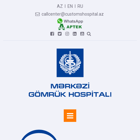
AZ
I
EN
I
RU
callcenter@customshospital.az






