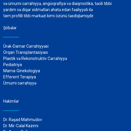
və ümumi cərrahiyyə, angioqrafiya və diaqnostika, təcili tibbi
yardım və diqər xidmətləri əhatə edən fəaliyyəti ilə
tam profilli tibb mərkəzi kimi özünü təsdiqləmişdir.
Şöbələr
Ürək-Damar Cərrahiyyəsi
Orqan Transplantasiyası
Plastik və Rekonstruktiv Cərrahiyyə
Pediatriya
Mama-Ginekologiya
Efferent Terapiya
Ümumi cərrahiyyə
Həkimlər
Dr. Rəşad Mahmudov
Dr. Mir-Cəlal Kazımi