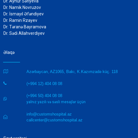
Dr. Aynur Səfiyeva
Dr. Namik Novruzov
Dr. İsmayıl Əfəndiyev
Dr. Ramin Rzayev
Dr. Təranə Bayramova
Dr. Sədi Allahverdiyev
Əlaqə

Azərbaycan, AZ1065, Bakı, K.Kazımzadə küç. 118
(+994 12) 404 08 08

(+994 50) 404 08 08

yalnız yazılı və səsli mesajlar üçün
info@customshospital.az

callcenter@customshospital.az