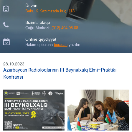
Ünvan

Bakı, K.Kazımzadə küç. 118
Bizimlə əlaqə

Çağrı Mərkəzi:
(012) 404-08-08
Online qeydiyyat

Həkim qəbuluna
buradan
yazılın
28.10.2023
Azərbaycan Radioloqlarının III Beynəlxalq Elmi–Praktiki
Konfransı