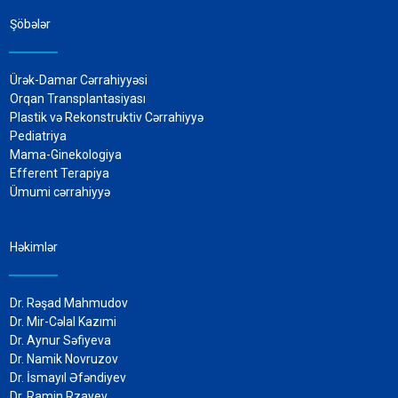
Şöbələr
Ürək-Damar Cərrahiyyəsi
Orqan Transplantasiyası
Plastik və Rekonstruktiv Cərrahiyyə
Pediatriya
Mama-Ginekologiya
Efferent Terapiya
Ümumi cərrahiyyə
Həkimlər
Dr. Rəşad Mahmudov
Dr. Mir-Cəlal Kazımi
Dr. Aynur Səfiyeva
Dr. Namik Novruzov
Dr. İsmayıl Əfəndiyev
Dr. Ramin Rzayev