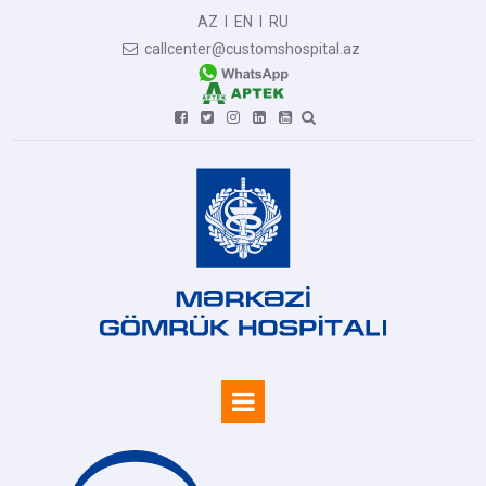
AZ
I
EN
I
RU
callcenter@customshospital.az






