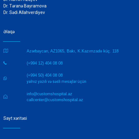
Dr. Təranə Bayramova
Dr. Sədi Allahverdiyev
Əlaqə

Azərbaycan, AZ1065, Bakı, K.Kazımzadə küç. 118
(+994 12) 404 08 08

(+994 50) 404 08 08

yalnız yazılı və səsli mesajlar üçün
info@customshospital.az

callcenter@customshospital.az
Sayt xəritəsi