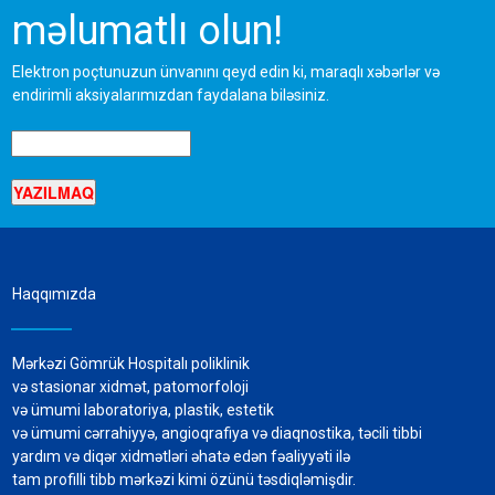
məlumatlı olun!
Elektron poçtunuzun ünvanını qeyd edin ki, maraqlı xəbərlər və
endirimli aksiyalarımızdan faydalana biləsiniz.
Haqqımızda
Mərkəzi Gömrük Hospitalı poliklinik
və stasionar xidmət, patomorfoloji
və ümumi laboratoriya, plastik, estetik
və ümumi cərrahiyyə, angioqrafiya və diaqnostika, təcili tibbi
yardım və diqər xidmətləri əhatə edən fəaliyyəti ilə
tam profilli tibb mərkəzi kimi özünü təsdiqləmişdir.