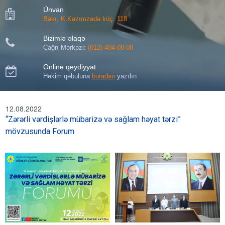
Ünvan

Bakı, K.Kazımzadə küç. 118
Bizimlə əlaqə

Çağrı Mərkəzi:
(012) 404-08-08
Online qeydiyyat

Həkim qəbuluna
buradan
yazılın
12.08.2022
“Zərərli vərdişlərlə mübarizə və sağlam həyat tərzi”
mövzusunda Forum