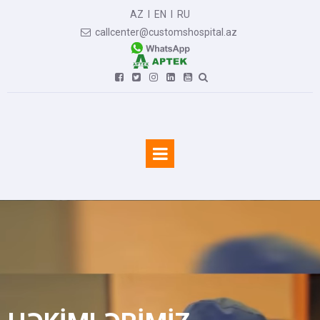
AZ
I
EN
I
RU
callcenter@customshospital.az






