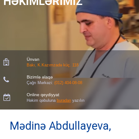
HƏKİMLƏRİMİZ
Ünvan

Bakı, K.Kazımzadə küç. 118
Bizimlə əlaqə

Çağrı Mərkəzi:
(012) 404-08-08
Online qeydiyyat

Həkim qəbuluna
buradan
yazılın
Mədinə Abdullayeva,