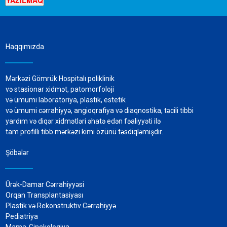
Haqqımızda
Mərkəzi Gömrük Hospitalı poliklinik
və stasionar xidmət, patomorfoloji
və ümumi laboratoriya, plastik, estetik
və ümumi cərrahiyyə, angioqrafiya və diaqnostika, təcili tibbi
yardım və diqər xidmətləri əhatə edən fəaliyyəti ilə
tam profilli tibb mərkəzi kimi özünü təsdiqləmişdir.
Şöbələr
Ürək-Damar Cərrahiyyəsi
Orqan Transplantasiyası
Plastik və Rekonstruktiv Cərrahiyyə
Pediatriya
Mama-Ginekologiya