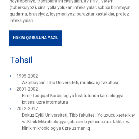
neytropeniya, transplant infeksiyaları, İİV (HIV), vərəm
(tuberkulyoz), cinsi yolla yoluxan infeksiyalar, səbəbi bilinmıyən
qızdırma, bruselyoz, leyşmaniyoz, parazitar xəstəliklər, protez
infeksiyaları
HƏKİM QƏBULUNA YAZIL
Təhsil
1995-2002
Azərbaycan Tibb Universiteti, müalicə işi fakültəsi
2001-2002
Elmi-Tədqiqat Kardiologiya İnstitutunda kardiologiya
ixtisası üzrə internatura
2012-2017
Dokuz Eylül Universiteti, Tibb fakültəsi, Yoluxucu xəstəliklər
və Klinik Mikrobiologiya şöbəsində yoluxucu xəstəliklər və
klinik mikrobiologiya üzrə uzmanlıq