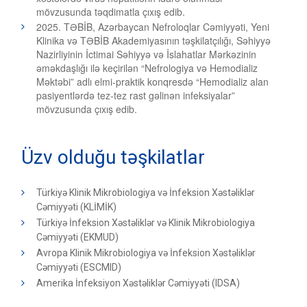
mövzusunda təqdimatla çıxış edib.
2025. TƏBİB, Azərbaycan Nefroloqlar Cəmiyyəti, Yeni
Klinika və TƏBİB Akademiyasının təşkilatçılığı, Səhiyyə
Nazirliyinin İctimai Səhiyyə və İslahatlar Mərkəzinin
əməkdaşlığı ilə keçirilən “Nefrologiya və Hemodializ
Məktəbi” adlı elmi-praktik konqresdə “Hemodializ alan
pasiyentlərdə tez-tez rast gəlinən infeksiyalar”
mövzusunda çıxış edib.
Üzv olduğu təşkilatlar
Türkiyə Klinik Mikrobiologiya və İnfeksion Xəstəliklər
Cəmiyyəti (KLİMİK)
Türkiyə İnfeksion Xəstəliklər və Klinik Mikrobiologiya
Cəmiyyəti (EKMUD)
Avropa Klinik Mikrobiologiya və İnfeksion Xəstəliklər
Cəmiyyəti (ESCMID)
Amerika İnfeksiyon Xəstəliklər Cəmiyyəti (IDSA)