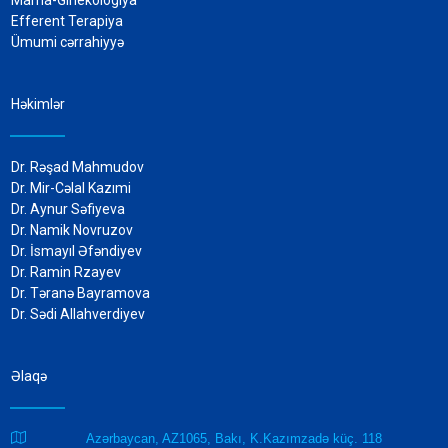
Efferent Terapiya
Ümumi cərrahiyyə
Həkimlər
Dr. Rəşad Mahmudov
Dr. Mir-Cəlal Kazımi
Dr. Aynur Səfiyeva
Dr. Namik Novruzov
Dr. İsmayıl Əfəndiyev
Dr. Ramin Rzayev
Dr. Təranə Bayramova
Dr. Sədi Allahverdiyev
Əlaqə

Azərbaycan, AZ1065, Bakı, K.Kazımzadə küç. 118