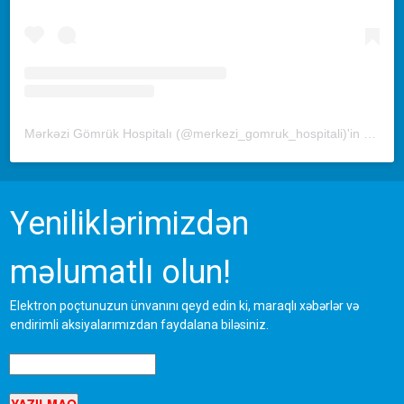
Mərkəzi Gömrük Hospitalı (@merkezi_gomruk_hospitali)'in paylaştığı bir gönderi
Yeniliklərimizdən
məlumatlı olun!
Elektron poçtunuzun ünvanını qeyd edin ki, maraqlı xəbərlər və
endirimli aksiyalarımızdan faydalana biləsiniz.