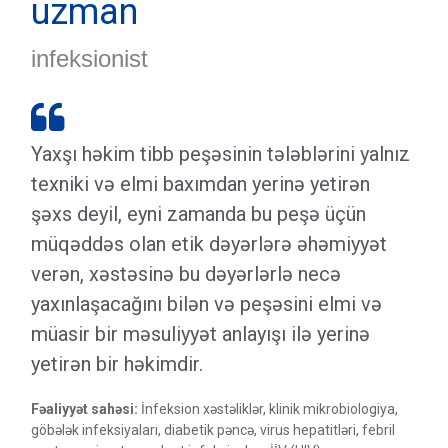
uzman
infeksionist

Yaxşı həkim tibb peşəsinin tələblərini yalnız
texniki və elmi baxımdan yerinə yetirən
şəxs deyil, eyni zamanda bu peşə üçün
müqəddəs olan etik dəyərlərə əhəmiyyət
verən, xəstəsinə bu dəyərlərlə necə
yaxınlaşacağını bilən və peşəsini elmi və
müasir bir məsuliyyət anlayışı ilə yerinə
yetirən bir həkimdir.
Fəaliyyət sahəsi:
İnfeksion xəstəliklər, klinik mikrobiologiya,
göbələk infeksiyaları, diabetik pəncə, virus hepatitləri, febril