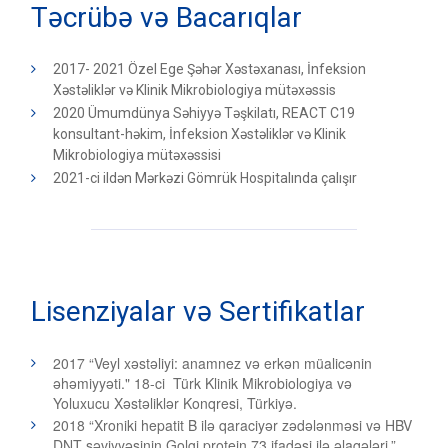
Təcrübə və Bacarıqlar
2017- 2021
Özel Ege Şəhər Xəstəxanası, İnfeksion
Xəstəliklər və Klinik Mikrobiologiya mütəxəssis
2020
Ümumdünya Səhiyyə Təşkilatı, REACT C19
konsultant-həkim, İnfeksion Xəstəliklər və Klinik
Mikrobiologiya mütəxəssisi
2021-ci ildən Mərkəzi Gömrük Hospitalında çalışır
Lisenziyalar və Sertifikatlar
2017 “Veyl xəstəliyi: anamnez və erkən müalicənin
əhəmiyyəti." 18-ci Türk Klinik Mikrobiologiya və
Yoluxucu Xəstəliklər Konqresi, Türkiyə.
2018 “Xroniki hepatit B ilə qaraciyər zədələnməsi və HBV
DNT səviyyəsinin Golgi protein 73 ifadəsi ilə əlaqələri.”