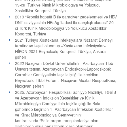
19-cu Türkiyə Klinik Mikrobiologiya və Yoluxucu
Xəstəliklər Konqresi, Türkiyə
2019 “Xroniki hepatit B ilə qaraciyər zədələnməsi və HBV
DNT səviyyəsinin HBsAg ifadəsi ilə qarşılıqlı əlaqəsi” 20-
ci Türk Klinik Mikrobiologiya və Yoluxucu Xəstəliklər
Konqresi, Türkiyə
2021 Türkiyə Xəstəxana İnfeksiyalara Nəzarət Dərnəyi
tərəfindən təşkil olunmuş «Xəstəxana İnfeksiyalar»
HİKON-2021 Beynəlxalq Konqresi. Türkiyə, Ankara
şəhəri
2022 Naxçıvan Dövlət Universitetinin, Azərbaycan Tibb
Universitetinin, Azərbaycan Endoskopik-Laporoskopik
Cərrahlar Cəmiyyətinin təşkilatçılığı ilə keçirilən I
Beynəlxalq Tibbi Forum. Naxçıvan Muxtar Respublikası,
Naxçıvan şəhəri
2025. Azərbaycan Respublikası Səhiyyə Nazirliyi, TƏBİB
və Azərbaycan İnfeksion Xəstəliklər və Klinik
Mikrobiologiya Cəmiyyətinin təşkilatçılığı ilə Bakı
şəhərində keçirilən “II Azərbaycan İnfeksion Xəstəliklər
və Klinik Mikrobiologiya Cəmiyyətinin”
konfransında “Solid orqan transplantasiya olan
xəstələrdə virus hepatitlərin idarə olunması”