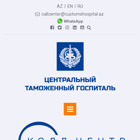
AZ
I
EN
I
RU
callcenter@customshospital.az






