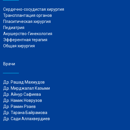
Сердечно-сосудистая хирургия
Трансплантация органов
Пласитическая хирургия
Педиатрия
Акушерство-Гинекология
Эфферентная терапия
Общая хирургия
Врачи
Др. Рашад Махмудов
Др. Мирджалал Казыми
Др. Айнур Сафиева
Др. Намик Новрузов
Др. Рамин Рзаев
Др. Тарана Байрамова
Др. Сади Аллахвердиев