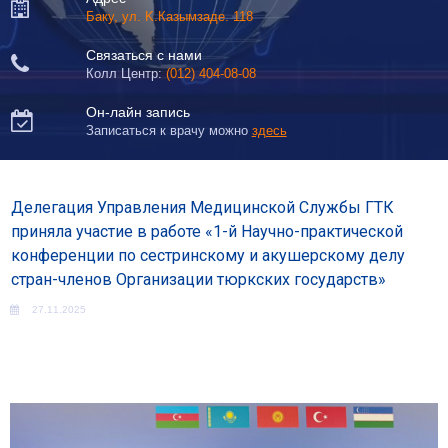

Баку, ул. K.Казымзаде. 118
Связаться с нами

Колл Центр:
(012) 404-08-08
Он-лайн запись

Записаться к врачу можно
здесь
Делегация Управления Медицинской Службы ГТК
приняла участие в работе «1-й Научно-практической
конференции по сестринскому и акушерскому делу
стран-членов Организации тюркских государств»
27.11.2025