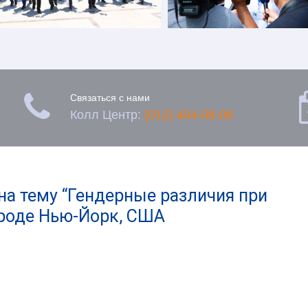

Связаться с нами
Колл Центр:
(012) 404-08-08
на тему “Гендерные различия при
ороде Нью-Йорк, США