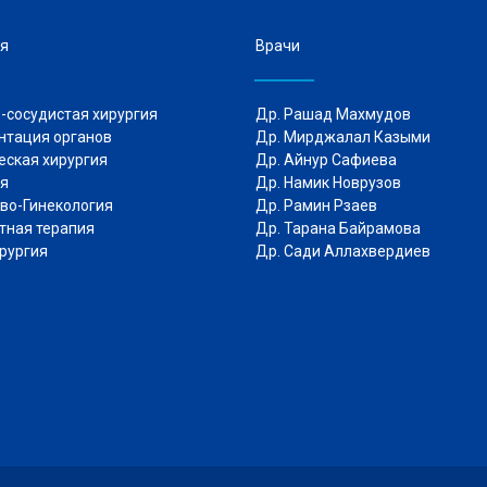
я
Врачи
-сосудистая хирургия
Др. Рашад Махмудов
нтация органов
Др. Мирджалал Казыми
еская хирургия
Др. Айнур Сафиева
трия
Др. Намик Новрузов
во-Гинекология
Др. Рамин Рзаев
ная терапия
Др. Тарана Байрамова
рургия
Др. Сади Аллахвердиев