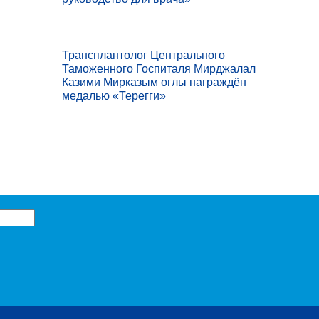
Трансплантолог Центрального
Таможенного Госпиталя Мирджалал
Казими Мирказым оглы награждён
медалью «Терегги»