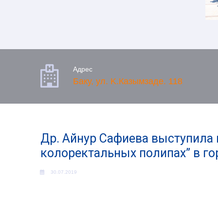

Адрес
Баку, ул. K.Казымзаде. 118
Др. Айнур Сафиева выступила 
колоректальных полипах” в г
30.07.2019