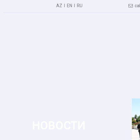
AZ
I
EN
I
RU
cal

НОВОСТИ