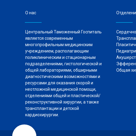
О нас
Отделени
Центральный Таможенный Госпиталь
Сердечно
является современным
Транспла
многопрофильным медицинским
Пласитич
учреждением, располагающим
Педиа
поликлиническим и стационарным
Акушерст
подразделениями, гистологической и
Эфферент
общей лабораториями, обширными
Общая хи
диагностическими возможностями и
ресурсами для оказания скорой и
неотложной медицинской помощи,
отделениями общей и пластической/
реконструктивной хирургии, а также
трансплантации и детской
кардиохирургии.