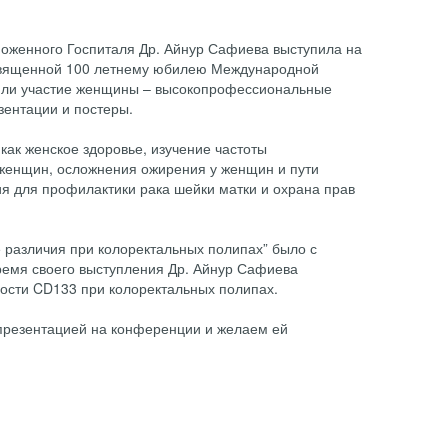
моженного Госпиталя Др. Айнур Сафиева выступила на
священной 100 летнему юбилею Международной
ли участие женщины – высокопрофессиональные
зентации и постеры.
ак женское здоровье, изучение частоты
 женщин, осложнения ожирения у женщин и пути
ия для профилактики рака шейки матки и охрана прав
 различия при колоректальных полипах” было с
ремя своего выступления Др. Айнур Сафиева
ости CD133 при колоректальных полипах.
презентацией на конференции и желаем ей