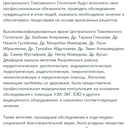
Центрального Таможенного Госпиталя будут исполнять свои
профессиональные обязанности, проводить обследование
нуждающихся в этом людей, назначать необходимое лечение и
обеспечивать лекарствами на основе выписанных рецептов.
Высококвалифицированные врачи Центрального Таможенного
Госпиталя: Др. Шабнам Алирзаева, Др. Тарана Гоюшова, Др.
Назиля Гусейнова, Др. Мехрибан Мамедова, Др. Лала
Ибрагимова, Др. Туказбан Абдуллаева, Др. Эмин Аллахвердиев,
Др. Самир Мустафаев, Др. Нигяр Мамедова, Др. Вусал
Джафаров оказали жителям Физулинского района
кардиологическую, урологическую, эндокринологическую,
педиатрическую, радиологическую, неврологическую,
гинекологическую и хирургическую помощь. Жителям,
имеющим проблемы со здоровьем, была предоставлена
профессиональная медицинская консультация на основании
обследования с помощью УЗИ, ЭКГ, EXO и другого
медицинского оборудования, и назначено соответствующее
лечение.
Также жителям, прошедшим обследование в ходе медико-
социальной благотворительной акции, были розданы лекарства