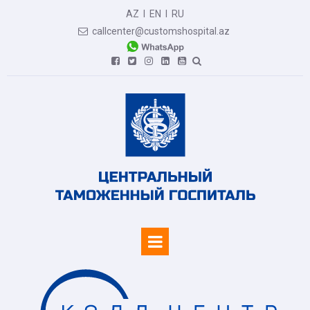
AZ
I
EN
I
RU
callcenter@customshospital.az






