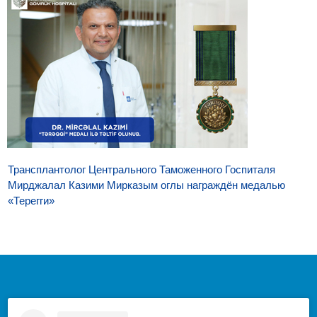
Трансплантолог Центрального Таможенного Госпиталя
Мирджалал Казими Мирказым оглы награждён медалью
«Терегги»