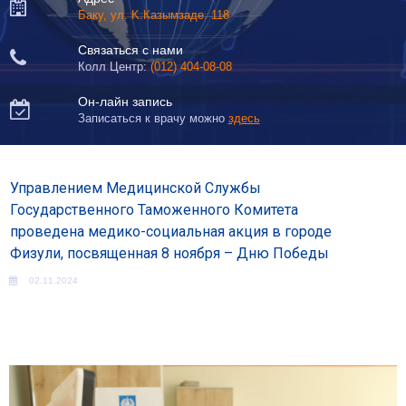

Баку, ул. K.Казымзаде. 118
Связаться с нами

Колл Центр:
(012) 404-08-08
Он-лайн запись

Записаться к врачу можно
здесь
Управлением Медицинской Службы
Государственного Таможенного Комитета
проведена медико-социальная акция в городе
Физули, посвященная 8 ноября – Дню Победы
02.11.2024