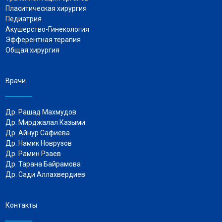
Пласитическая хирургия
Педиатрия
Акушерство-Гинекология
Эфферентная терапия
Общая хирургия
Врачи
Др. Рашад Махмудов
Др. Мирджалал Казыми
Др. Айнур Сафиева
Др. Намик Новрузов
Др. Рамин Рзаев
Др. Тарана Байрамова
Др. Сади Аллахвердиев
Контакты