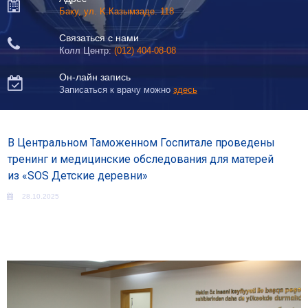

Баку, ул. K.Казымзаде. 118
Связаться с нами

Колл Центр:
(012) 404-08-08
Он-лайн запись

Записаться к врачу можно
здесь
В Центральном Таможенном Госпитале проведены
тренинг и медицинские обследования для матерей
из «SOS Детские деревни»
28.10.2025