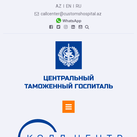
AZ
I
EN
I
RU
callcenter@customshospital.az






