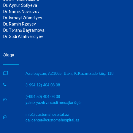
Dr. Aynur Səfiyeva
Dr. Namik Novruzov
Dr. İsmayıl Əfəndiyev
Dr. Ramin Rzayev
Dr. Təranə Bayramova
Dr. Sədi Allahverdiyev
Əlaqə

Azərbaycan, AZ1065, Bakı, K.Kazımzadə küç. 118
(+994 12) 404 08 08

(+994 50) 404 08 08

yalnız yazılı və səsli mesajlar üçün
info@customshospital.az

callcenter@customshospital.az