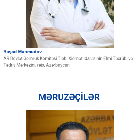
Rəşad Mahmudov
AR Dövlət Gömrük Komitəsi Tibbi Xidmət İdarəsinin Elmi Təcrübi və
Tədris Mərkəzini, rəis, Azərbaycan
MƏRUZƏÇİLƏR