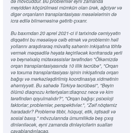
də mövcuddur. Bu problemlər eyni zamanda
meyiddən köçürülməsi mümkün olan ürək, ağciyər və
digər orqanların transplantasiyası məsələlərinin də
icra edilə bilməməsinə gətirib çıxarır.
Bu baxımdan 20 aprel 2021-ci il tarixində cəmiyyətin
diqqətini bu məsələyə cəlb etmək və problemin həll
yollarını araşdıraraq müvafiq sahənin inkişafına töhfə
vermək məqsədilə həyata keçiriləcək konfransda yerli
və beynəlxalq mütəxəssislər tərəfindən "Ölkəmizdə
orqan transplantasiyasında 10 illik təcrübə", "Orqan
və toxuma transplantasiyası işinin inkişafında orqan
bağışı və mərkəzləşdirilmiş koordinasiya xidmətinin
əhəmiyyəti. Bu sahədə Türkiyə təcrübəsi", "Beyin
ölümü diaqnozu kriteriyaları:diaqnoz necə və kim
tərəfindən qoyulmalıdır?”, "Orqan bağışı: psixoloji
faktorlar; problemlər, perspektivlər.", "Zəif nöqtəmiz
haradadır? Problemə tibbi, hüquqi, etik, iqtisadi və
sosial baxış." mövzularında ümumilikdə beş çıxış
dinləniləcək, eyni zamanda dinləyicilərin sualları
cavablandırılacaq.