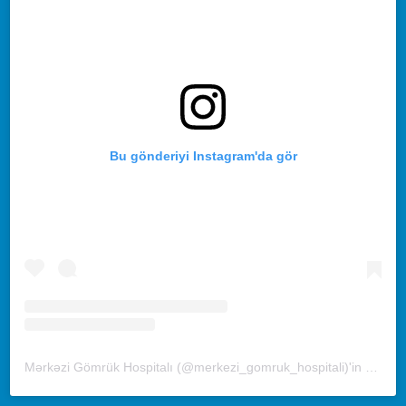
Bu gönderiyi Instagram'da gör
Mərkəzi Gömrük Hospitalı (@merkezi_gomruk_hospitali)'in paylaştığı bir gönderi