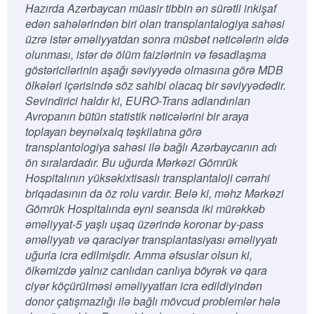
Hazırda Azərbaycan müasir tibbin ən sürətli inkişaf
edən sahələrindən biri olan transplantalogiya sahəsi
üzrə istər əməliyyatdan sonra müsbət nəticələrin əldə
olunması, istər də ölüm faizlərinin və fəsadlaşma
göstəricilərinin aşağı səviyyədə olmasına görə MDB
ölkələri içərisində söz sahibi olacaq bir səviyyədədir.
Sevindirici haldır ki, EURO-Trans adlandırılan
Avropanın bütün statistik nəticələrini bir araya
toplayan beynəlxalq təşkilatına görə
transplantologiya sahəsi ilə bağlı Azərbaycanın adı
ön sıralardadır. Bu uğurda Mərkəzi Gömrük
Hospitalının yüksəkixtisaslı transplantaloji cərrahi
briqadasının da öz rolu vardır. Belə ki, məhz Mərkəzi
Gömrük Hospitalında eyni seansda iki mürəkkəb
əməliyyat-5 yaşlı uşaq üzərində koronar by-pass
əməliyyatı və qaraciyər transplantasiyası əməliyyatı
uğurla icra edilmişdir. Amma əfsuslar olsun ki,
ölkəmizdə yalnız canlıdan canlıya böyrək və qara
ciyər köçürülməsi əməliyyatları icra edildiyindən
donor çatışmazlığı ilə bağlı mövcud problemlər hələ