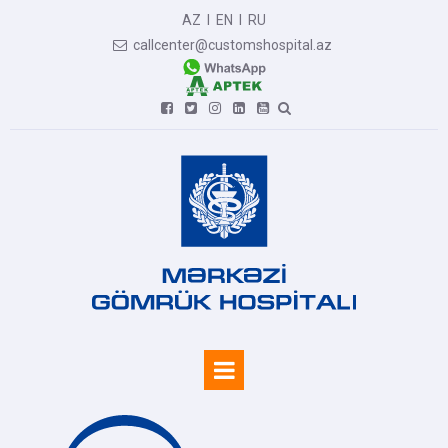
AZ
I
EN
I
RU
callcenter@customshospital.az






