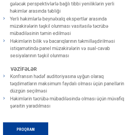
gələcək perspektivlərlə bağlı tibbi yeniliklərin yerli
həkimlər arasında təbliği
Yerli həkimlərlə beynəlxalq ekspertlər arasında
müzakirələrin təşkil olunması vasitəsilə təcrübə
mübadiləsinin təmin edilməsi
Həkimlərin bilik və bacarıqlarının təkmilləşdirilməsi
istiqamətində panel müzakirələrin və sual-cavab
sesiyalarının təşkil olunması
VƏZİFƏLƏR
Konfransın hədəf auditoriyasına uyğun olaraq
təqdimatların maksimum faydalı olması üçün panellərin
düzgün seçilməsi
Həkimlərin təcrübə mübadiləsində olması üçün müvafiq
şəraitin yaradılması
PROQRAM