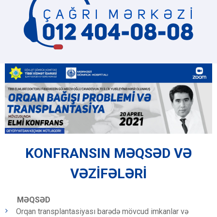
KONFRANSIN MƏQSƏD VƏ
VƏZİFƏLƏRİ
MƏQSƏD
Orqan transplantasiyası barədə mövcud imkanlar və