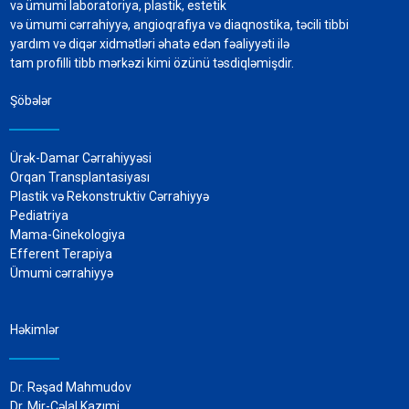
və ümumi laboratoriya, plastik, estetik
və ümumi cərrahiyyə, angioqrafiya və diaqnostika, təcili tibbi
yardım və diqər xidmətləri əhatə edən fəaliyyəti ilə
tam profilli tibb mərkəzi kimi özünü təsdiqləmişdir.
Şöbələr
Ürək-Damar Cərrahiyyəsi
Orqan Transplantasiyası
Plastik və Rekonstruktiv Cərrahiyyə
Pediatriya
Mama-Ginekologiya
Efferent Terapiya
Ümumi cərrahiyyə
Həkimlər
Dr. Rəşad Mahmudov
Dr. Mir-Cəlal Kazımi