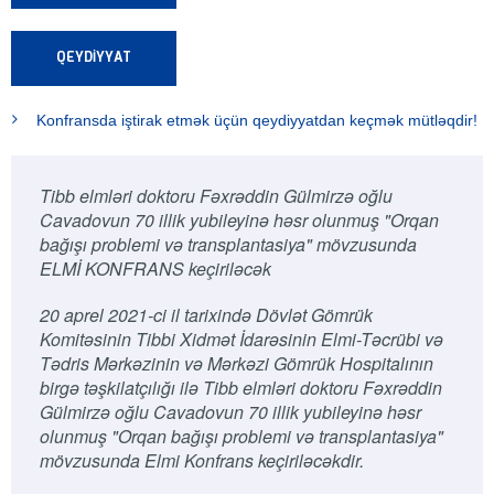
QEYDİYYAT
Konfransda iştirak etmək üçün qeydiyyatdan keçmək mütləqdir!
Tibb elmləri doktoru Fəxrəddin Gülmirzə oğlu
Cavadovun 70 illik yubileyinə həsr olunmuş "Orqan
bağışı problemi və transplantasiya" mövzusunda
ELMİ KONFRANS keçiriləcək
20 aprel 2021-ci il tarixində Dövlət Gömrük
Komitəsinin Tibbi Xidmət İdarəsinin Elmi-Təcrübi və
Tədris Mərkəzinin və Mərkəzi Gömrük Hospitalının
birgə təşkilatçılığı ilə Tibb elmləri doktoru Fəxrəddin
Gülmirzə oğlu Cavadovun 70 illik yubileyinə həsr
olunmuş "Orqan bağışı problemi və transplantasiya"
mövzusunda Elmi Konfrans keçiriləcəkdir.