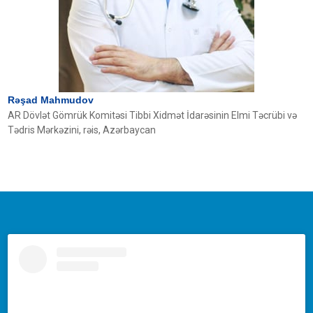
Rəşad Mahmudov
AR Dövlət Gömrük Komitəsi Tibbi Xidmət İdarəsinin Elmi Təcrübi və
Tədris Mərkəzini, rəis, Azərbaycan