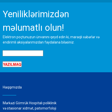
Yeniliklərimizdən
məlumatlı olun!
Elektron poçtunuzun ünvanını qeyd edin ki, maraqlı xəbərlər və
endirimli aksiyalarımızdan faydalana biləsiniz.
Haqqımızda
Mərkəzi Gömrük Hospitalı poliklinik
və stasionar xidmət, patomorfoloji