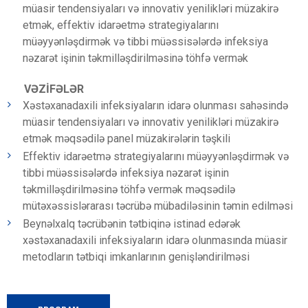
müasir tendensiyaları və innovativ yenilikləri müzakirə
etmək, effektiv idarəetmə strategiyalarını
müəyyənləşdirmək və tibbi müəssisələrdə infeksiya
nəzarət işinin təkmilləşdirilməsinə töhfə vermək
VƏZİFƏLƏR
Xəstəxanadaxili infeksiyaların idarə olunması sahəsində
müasir tendensiyaları və innovativ yenilikləri müzakirə
etmək məqsədilə panel müzakirələrin təşkili
Effektiv idarəetmə strategiyalarını müəyyənləşdirmək və
tibbi müəssisələrdə infeksiya nəzarət işinin
təkmilləşdirilməsinə töhfə vermək məqsədilə
mütəxəssislərarası təcrübə mübadiləsinin təmin edilməsi
Beynəlxalq təcrübənin tətbiqinə istinad edərək
xəstəxanadaxili infeksiyaların idarə olunmasında müasir
metodların tətbiqi imkanlarının genişləndirilməsi