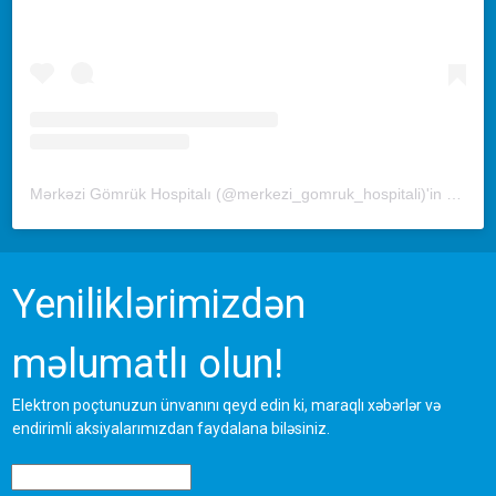
Mərkəzi Gömrük Hospitalı (@merkezi_gomruk_hospitali)'in paylaştığı bir gönderi
Yeniliklərimizdən
məlumatlı olun!
Elektron poçtunuzun ünvanını qeyd edin ki, maraqlı xəbərlər və
endirimli aksiyalarımızdan faydalana biləsiniz.