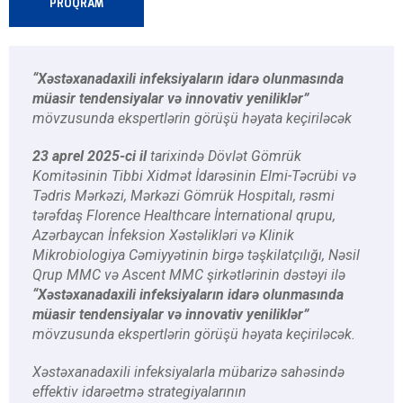
PROQRAM
“Xəstəxanadaxili infeksiyaların idarə olunmasında
müasir tendensiyalar və innovativ yeniliklər”
mövzusunda ekspertlərin görüşü həyata keçiriləcək
23 aprel 2025-ci il
tarixində Dövlət Gömrük
Komitəsinin Tibbi Xidmət İdarəsinin Elmi-Təcrübi və
Tədris Mərkəzi, Mərkəzi Gömrük Hospitalı, rəsmi
tərəfdaş Florence Healthcare İnternational qrupu,
Azərbaycan İnfeksion Xəstəlikləri və Klinik
Mikrobiologiya Cəmiyyətinin birgə təşkilatçılığı, Nəsil
Qrup MMC və Ascent MMC şirkətlərinin dəstəyi ilə
“Xəstəxanadaxili infeksiyaların idarə olunmasında
müasir tendensiyalar və innovativ yeniliklər”
mövzusunda ekspertlərin görüşü həyata keçiriləcək.
Xəstəxanadaxili infeksiyalarla mübarizə sahəsində
effektiv idarəetmə strategiyalarının