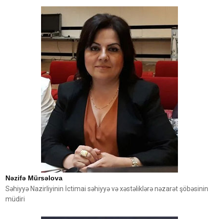
Nəzifə Mürsəlova
Səhiyyə Nazirliyinin İctimai səhiyyə və xəstəliklərə nəzarət şöbəsinin
müdiri