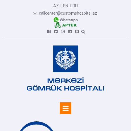
AZ
I
EN
I
RU
callcenter@customshospital.az






