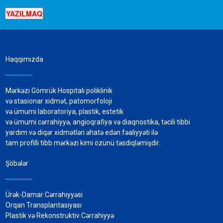
Haqqımızda
Mərkəzi Gömrük Hospitalı poliklinik
və stasionar xidmət, patomorfoloji
və ümumi laboratoriya, plastik, estetik
və ümumi cərrahiyyə, angioqrafiya və diaqnostika, təcili tibbi
yardım və diqər xidmətləri əhatə edən fəaliyyəti ilə
tam profilli tibb mərkəzi kimi özünü təsdiqləmişdir.
Şöbələr
Ürək-Damar Cərrahiyyəsi
Orqan Transplantasiyası
Plastik və Rekonstruktiv Cərrahiyyə