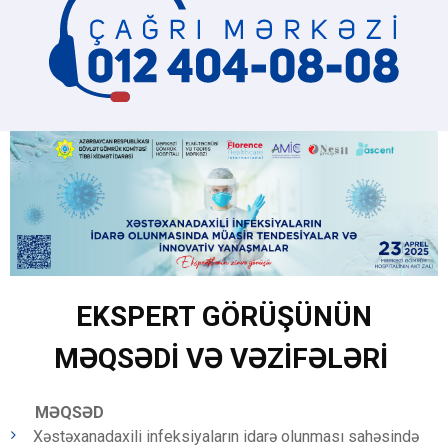
EKSPERT GÖRÜŞÜNÜN
MƏQSƏDİ VƏ VƏZİFƏLƏRİ
MƏQSƏD
Xəstəxanadaxili infeksiyaların idarə olunması sahəsində