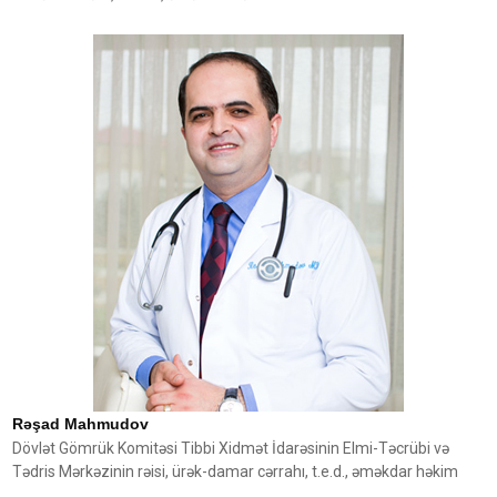
Rəşad Mahmudov
Dövlət Gömrük Komitəsi Tibbi Xidmət İdarəsinin Elmi-Təcrübi və
Tədris Mərkəzinin rəisi, ürək-damar cərrahı, t.e.d., əməkdar həkim