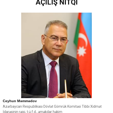
AÇILIŞ NİTQİ
Ceyhun Məmmədov
Azərbaycan Respublikası Dövlət Gömrük Komitəsi Tibbi Xidmət
İdarəsinin rəisi, t.ü.f.d., əməkdar həkim