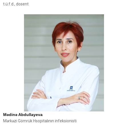
t.ü.f.d., dosent
Mədinə Abdullayeva
Mərkəzi Gömrük Hsopitalının infeksionisti