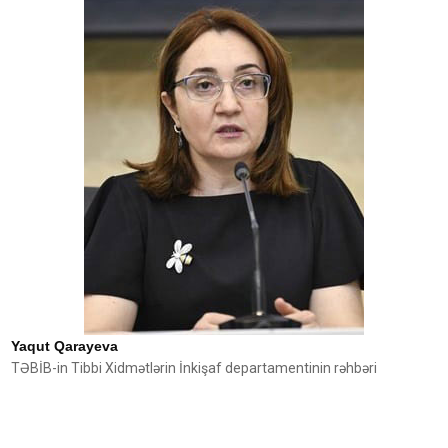
Yaqut Qarayeva
TƏBİB-in Tibbi Xidmətlərin İnkişaf departamentinin rəhbəri