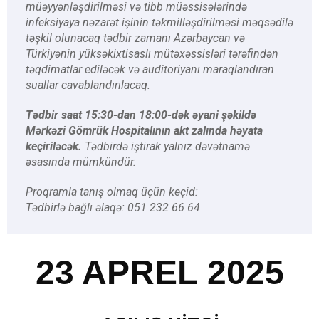
müəyyənləşdirilməsi və tibb müəssisələrində
infeksiyaya nəzarət işinin təkmilləşdirilməsi məqsədilə
təşkil olunacaq tədbir zamanı Azərbaycan və
Türkiyənin yüksəkixtisaslı mütəxəssisləri tərəfindən
təqdimatlar ediləcək və auditoriyanı maraqlandıran
suallar cavablandırılacaq.
Tədbir saat 15:30-dan 18:00-dək əyani şəkildə
Mərkəzi Gömrük Hospitalının akt zalında həyata
keçiriləcək.
Tədbirdə iştirak yalnız dəvətnamə
əsasında mümkündür.
Proqramla tanış olmaq üçün keçid:
Tədbirlə bağlı əlaqə: 051 232 66 64
23 APREL 2025