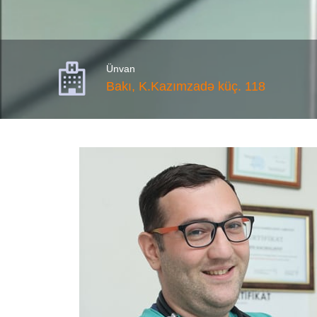

Ünvan
Bakı, K.Kazımzadə küç. 118