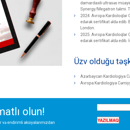
damardaxili ultrasəs müayinə
Synergy/Megatron təlimi. Tü
2024. Avropa Kardioloqlar Cəm
edərək sertifikat əldə edib. 
London.
2025. Avropa Kardioloqlar Cəm
edərək sertifikat əldə edib.
Üzv olduğu təşk
Azərbaycan Kardiologiya C
Avropa Kardiologiya Cəmiyy
atlı olun!
r və endirimli aksiyalarımızdan