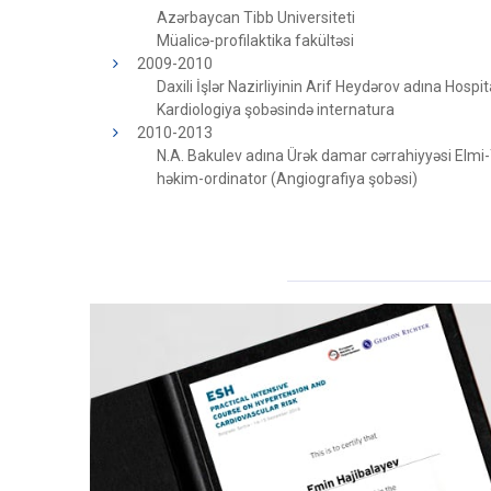
Azərbaycan Tibb Universiteti
Müalicə-profilaktika fakültəsi
2009-2010
Daxili İşlər Nazirliyinin Arif Heydərov adına Hospita
Kardiologiya şobəsində internatura
2010-2013
N.A. Bakulev adına Ürək damar cərrahiyyəsi Elmi
həkim-ordinator (Angiografiya şobəsi)