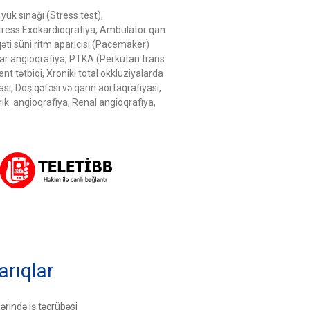
 yük sınağı (Stress test),
tress Exokardioqrafiya, Ambulator qan
əti süni ritm aparıcısı (Pacemaker)
onar angioqrafiya, PTKA (Perkutan trans
nt tətbiqi, Xroniki total okkluziyalarda
sı, Döş qəfəsi və qarın aortaqrafiyası,
rik angioqrafiya, Renal angioqrafiya,
arıqlar
ərində iş təcrübəsi