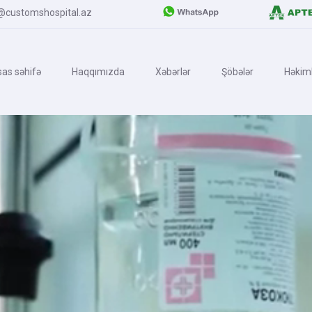
@customshospital.az
as səhifə
Haqqımızda
Xəbərlər
Şöbələr
Həkiml