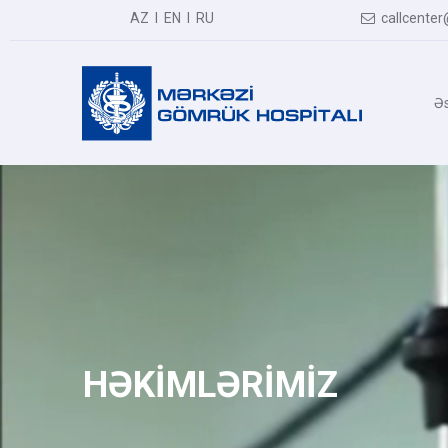
AZ
I
EN
I
RU
callcenter

Əs
HƏKİMLƏRİMİZ