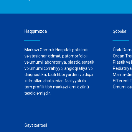
Haqqımızda
Şöbələr
Mərkəzi Gömrük Hospitalı poliklinik
Ürək-Dama
və stasionar xidmət, patomorfoloji
Orqan Tra
və ümumi laboratoriya, plastik, estetik
Plastik və
və ümumi cərrahiyyə, angioqrafiya və
Pediat
diaqnostika, təcili tibbi yardım və diqər
Mama-Gin
xidmətləri əhatə edən fəaliyyəti ilə
Efferent 
tam profilli tibb mərkəzi kimi özünü
Ümumi cər
təsdiqləmişdir.
Sayt xəritəsi