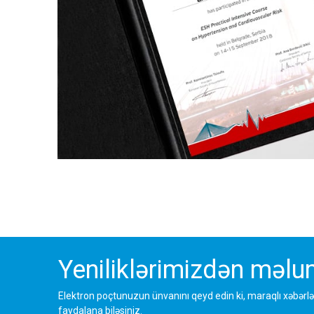
Yeniliklərimizdən məlum
Elektron poçtunuzun ünvanını qeyd edin ki, maraqlı xəbərlə
faydalana biləsiniz.