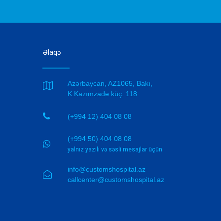
Əlaqə
Azərbaycan, AZ1065, Bakı,

K.Kazımzadə küç. 118

(+994 12) 404 08 08
(+994 50) 404 08 08

yalnız yazılı və səsli mesajlar üçün
info@customshospital.az

callcenter@customshospital.az