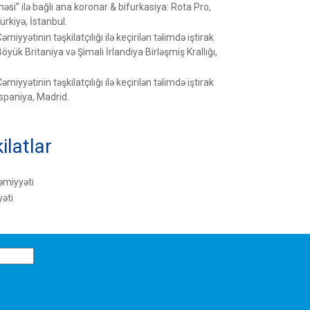
si” ilə bağlı ana koronar & bifurkasiya: Rota Pro,
rkiyə, İstanbul.
iyyətinin təşkilatçılığı ilə keçirilən təlimdə iştirak
Böyük Britaniya və Şimali İrlandiya Birləşmiş Krallığı,
iyyətinin təşkilatçılığı ilə keçirilən təlimdə iştirak
 İspaniya, Madrid.
ilatlar
əmiyyəti
əti