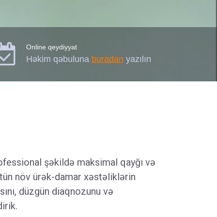

Online qeydiyyat
Həkim qəbuluna
buradan
yazılın
ofessional şəkildə maksimal qayğı və
tün növ ürək-damar xəstəliklərin
asını, düzgün diaqnozunu və
irik.