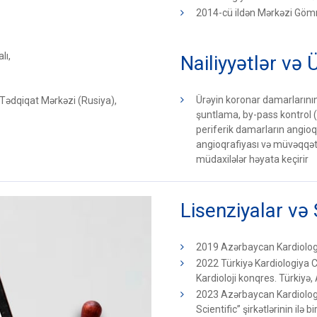
2014-cü ildən Mərkəzi Gömr
lı,
Nailiyyətlər və 
Ürəyin koronar damarlarının
-Tədqiqat Mərkəzi (Rusiya),
şuntlama, by-pass kontrol (
periferik damarların angioqr
angioqrafiyası və müvəqqə
müdaxilələr həyata keçirir
Lisenziyalar və 
2019 Azərbaycan Kardiologiy
2022 Türkiyə Kardiologiya Cəm
Kardioloji konqres. Türkiyə,
2023 Azərbaycan Kardiolog
Scientific” şirkətlərinin ilə