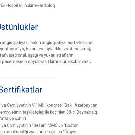
ük Hospitalı, həkim-kardioloq
Üstünlüklər
 angioqrafiyası, balon angioqrafiya, aorta-koronar
şuntoqrafiya, balon angioplastika və stendləmə),
afiyası (renal, aşağı və yuxarı ətrafların
ti pacemakerin qoyulması) kimi mürəkkəb invaziv
Sertifikatlar
a Cəmiyyətinin VIII Milli konqresi, Bakı, Azərbaycan
iyyətinin təşkilatçılığı ilə keçirilən 38-ci Beynəlxalq
 Antalya şəhəri
iya Cəmiyyətinin “Besan” MMC və “Boston
 birgə əməkdaşlığı əsasında keçirilən “Ürəyin