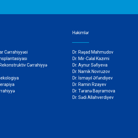
Həkimlər
r Cərrahiyyəsi
Dr. Rəşad Mahmudov
nsplantasiyası
Dr. Mir-Cəlal Kazımi
 Rekonstruktiv Cərrahiyyə
Dr. Aynur Səfiyeva
riya
Dr. Namik Novruzov
ekologiya
Dr. İsmayıl Əfəndiyev
Terapiya
Dr. Ramin Rzayev
rahiyyə
Dr. Təranə Bayramova
Dr. Sədi Allahverdiyev