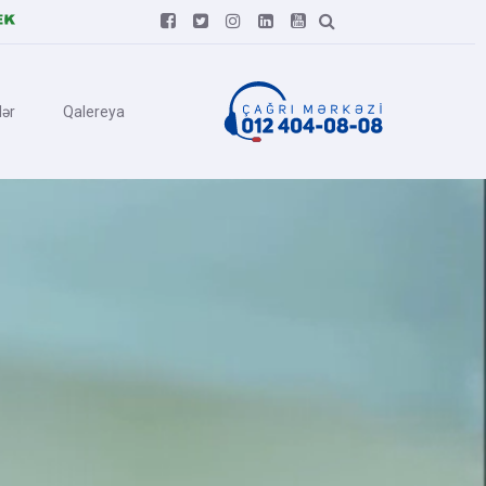






ər
Qalereya