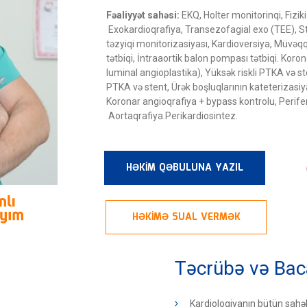
Fəaliyyət sahəsi:
EKQ, Holter monitorinqi, Fiziki
Exokardioqrafiya, Transezofagial exo (TEE), S
təzyiqi monitorizasiyası, Kardioversiya, Müvəqq
tətbiqi, İntraaortik balon pompası tətbiqi. Kor
luminal angioplastika), Yüksək riskli PTKA və ste
PTKA və stent, Ürək boşluqlarının kateterizasiya
Koronar angioqrafiya + bypass kontrolu, Perife
Aortaqrafiya.Perikardiosintez.
HƏKİM QƏBULUNA YAZIL
HƏKİMƏ SUAL VERMƏK
Təcrübə və Bac
Kardiologiyanın bütün sahəl