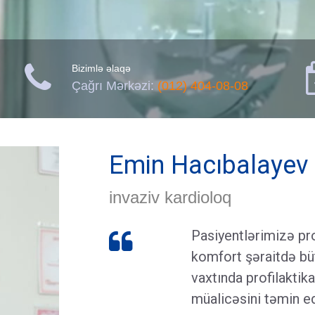

Bizimlə əlaqə
Çağrı Mərkəzi:
(012) 404-08-08
Emin Hacıbalayev
invaziv kardioloq
Pasiyentlərimizə pr

komfort şəraitdə bü
vaxtında profilaktik
müalicəsini təmin ed