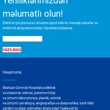
Yeniliklərimizdən
məlumatlı olun!
Elektron poçtunuzun ünvanını qeyd edin ki, maraqlı xəbərlər və
endirimli aksiyalarımızdan faydalana biləsiniz.
Haqqımızda
Mərkəzi Gömrük Hospitalı poliklinik
və stasionar xidmət, patomorfoloji
və ümumi laboratoriya, plastik, estetik
və ümumi cərrahiyyə, angioqrafiya və diaqnostika, təcili tibbi
yardım və diqər xidmətləri əhatə edən fəaliyyəti ilə