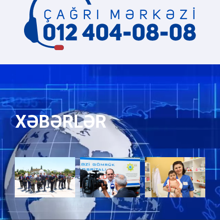
XƏBƏRLƏR