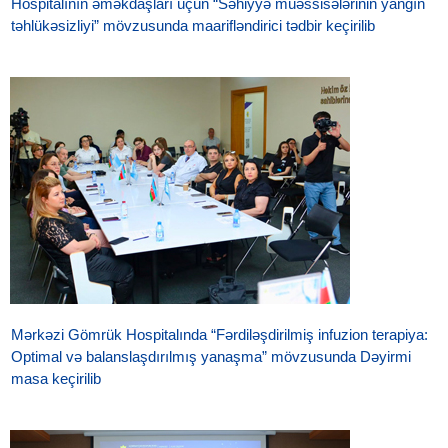
Hospitalının əməkdaşları üçün “Səhiyyə müəssisələrinin yanğın
təhlükəsizliyi” mövzusunda maarifləndirici tədbir keçirilib
Mərkəzi Gömrük Hospitalında “Fərdiləşdirilmiş infuzion terapiya:
Optimal və balanslaşdırılmış yanaşma” mövzusunda Dəyirmi
masa keçirilib