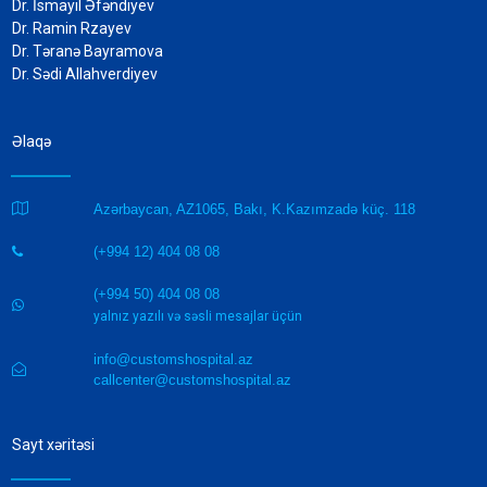
Dr. İsmayıl Əfəndiyev
Dr. Ramin Rzayev
Dr. Təranə Bayramova
Dr. Sədi Allahverdiyev
Əlaqə

Azərbaycan, AZ1065, Bakı, K.Kazımzadə küç. 118
(+994 12) 404 08 08

(+994 50) 404 08 08

yalnız yazılı və səsli mesajlar üçün
info@customshospital.az

callcenter@customshospital.az
Sayt xəritəsi