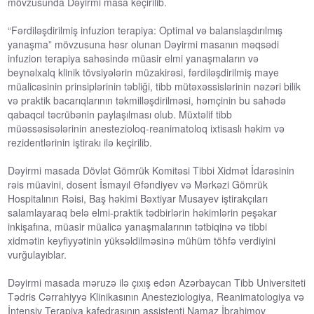
mövzusunda Dəyirmi masa keçirilib.
“Fərdiləşdirilmiş infuzion terapiya: Optimal və balanslaşdırılmış
yanaşma” mövzusuna həsr olunan Dəyirmi masanın məqsədi
infuzion terapiya sahəsində müasir elmi yanaşmaların və
beynəlxalq klinik tövsiyələrin müzakirəsi, fərdiləşdirilmiş maye
müalicəsinin prinsiplərinin təbliği, tibb mütəxəssislərinin nəzəri bilik
və praktik bacarıqlarının təkmilləşdirilməsi, həmçinin bu sahədə
qabaqcıl təcrübənin paylaşılması olub. Müxtəlif tibb
müəssəsisələrinin anestezioloq-reanimatoloq ixtisaslı həkim və
rezidentlərinin iştirakı ilə keçirilib.
Dəyirmi masada Dövlət Gömrük Komitəsi Tibbi Xidmət İdarəsinin
rəis müavini, dosent İsmayıl Əfəndiyev və Mərkəzi Gömrük
Hospitalının Rəisi, Baş həkimi Bəxtiyar Musayev iştirakçıları
salamlayaraq belə elmi-praktik tədbirlərin həkimlərin peşəkar
inkişafına, müasir müalicə yanaşmalarının tətbiqinə və tibbi
xidmətin keyfiyyətinin yüksəldilməsinə mühüm töhfə verdiyini
vurğulayıblar.
Dəyirmi masada məruzə ilə çıxış edən Azərbaycan Tibb Universiteti
Tədris Cərrahiyyə Klinikasının Anesteziologiya, Reanimatologiya və
İntensiv Terapiya kafedrasının assistenti Namaz İbrahimov