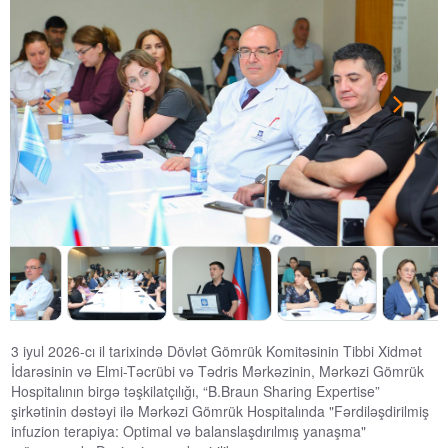
3 iyul 2026-cı il tarixində Dövlət Gömrük Komitəsinin Tibbi Xidmət
İdarəsinin və Elmi-Təcrübi və Tədris Mərkəzinin, Mərkəzi Gömrük
Hospitalının birgə təşkilatçılığı, “B.Braun Sharing Expertise”
şirkətinin dəstəyi ilə Mərkəzi Gömrük Hospitalında "Fərdiləşdirilmiş
infuzion terapiya: Optimal və balanslaşdırılmış yanaşma"