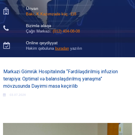
Ünvan

Bakı, K.Kazımzadə küç. 118
Bizimlə əlaqə

Çağrı Mərkəzi:
(012) 404-08-08
Online qeydiyyat

Həkim qəbuluna
buradan
yazılın
Mərkəzi Gömrük Hospitalında “Fərdiləşdirilmiş infuzion
terapiya: Optimal və balanslaşdırılmış yanaşma”
mövzusunda Dəyirmi masa keçirilib
03.07.2026