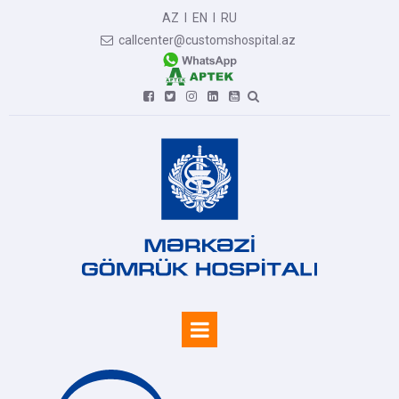
AZ
I
EN
I
RU
callcenter@customshospital.az






