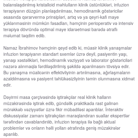
balanslaşdırılmış kristalloid məhlulların klinik üstünlükləri, infuzion
terapiyanın düzgün planlaşdırılması, hemodinamik göstəricilər
əsasında qərarvermə prinsipləri, artıq və ya qeyri-kafi maye
yüklənməsinin mümkün fəsadları, həmçinin perioperativ və intensiv
terapiya dövründə optimal maye idarəetməsi barədə ətraflı
məlumat təqdim edib.
Namaz İbrahimov həmçinin qeyd edib ki, müasir klinik yanaşmalar
infuzion terapiyanın standart sxemlər üzrə deyil, pasiyentin yaşı,
yanaşı xəstəlikləri, hemodinamik vəziyyəti və laborator göstəriciləri
nəzərə alınmaqla fərdiləşdirilmiş şəkildə aparılmasını tövsiyə edir.
Bu yanaşma müalicənin effektivliyinin artırılmasına, ağırlaşmaların
azaldılmasına və pasiyent təhlükəsizliyinin təmin olunmasına xidmət
edir.
Dəyirmi masa çərçivəsində iştirakçılar real klinik halların
müzakirəsində iştirak edib, gündəlik praktikada rast gəlinən
mürəkkəb vəziyyətlər üzrə fikir mübadiləsi aparıblar. İnteraktiv
diskussiyalar zamanı iştirakçıları maraqlandıran suallar ekspertlər
tərəfindən cavablandırılıb, infuzion terapiya ilə bağlı aktual
problemlər və onların həlli yolları ətrafında geniş müzakirələr
aparılıb.