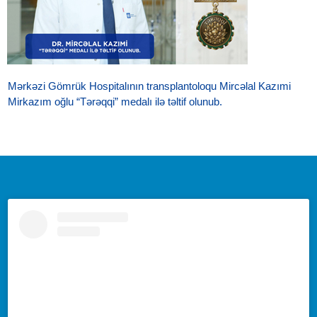
Mərkəzi Gömrük Hospitalının transplantoloqu Mircəlal Kazımi
Mirkazım oğlu “Tərəqqi” medalı ilə təltif olunub.