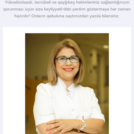
Yüksəkixtisaslı, təcrübəli və qayğıkeş həkimlərimiz sağlamlığınızın
qorunması üçün sizə keyfiyyətli tibbi yardım göstərməyə hər zaman
hazırdır! Onların qəbuluna saytımızdan yazıla bilərsiniz.