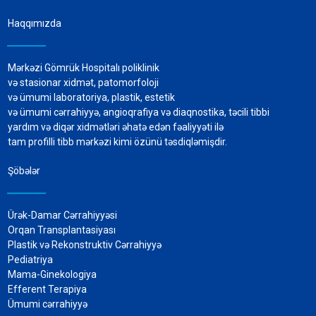
Haqqımızda
Mərkəzi Gömrük Hospitalı poliklinik
və stasionar xidmət, patomorfoloji
və ümumi laboratoriya, plastik, estetik
və ümumi cərrahiyyə, angioqrafiya və diaqnostika, təcili tibbi
yardım və diqər xidmətləri əhatə edən fəaliyyəti ilə
tam profilli tibb mərkəzi kimi özünü təsdiqləmişdir.
Şöbələr
Ürək-Damar Cərrahiyyəsi
Orqan Transplantasiyası
Plastik və Rekonstruktiv Cərrahiyyə
Pediatriya
Mama-Ginekologiya
Efferent Terapiya
Ümumi cərrahiyyə