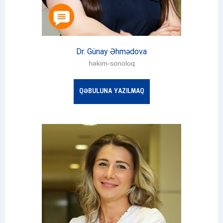
Dr. Günay Əhmədova
həkim-sonoloq
QƏBULUNA YAZILMAQ