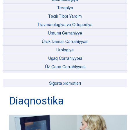
Terapiya
Təcili Tibbi Yardım
Travmatologiya və Ortopediya
Ümumi Cərrahiyyə
Ürək-Damar Cərrahiyyəsi
Urologiya
Uşaq Cərrahiyyəsi
Üz-Çənə Cərrahiyyəsi
Sığorta xidmətləri
Diaqnostika