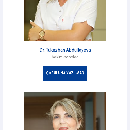
Dr. Tükəzban Abdullayeva
həkim-sonoloq
QƏBULUNA YAZILMAQ