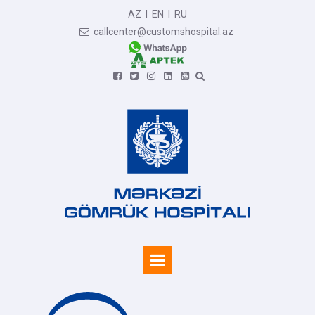
AZ
I
EN
I
RU
callcenter@customshospital.az






