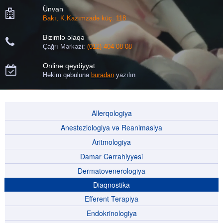
Ünvan

Bakı, K.Kazımzadə küç. 118
Bizimlə əlaqə

Çağrı Mərkəzi:
(012) 404-08-08
Online qeydiyyat

Həkim qəbuluna
buradan
yazılın
Allerqologiya
Anesteziologiya və Reanimasiya
Aritmologiya
Damar Cərrahiyyəsi
Dermatovenerologiya
Diaqnostika
Efferent Terapiya
Endokrinologiya