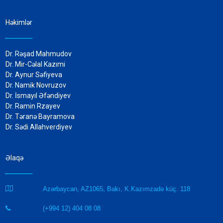
Həkimlər
Dr. Rəşad Mahmudov
Dr. Mir-Cəlal Kazımi
Dr. Aynur Səfiyeva
Dr. Namik Novruzov
Dr. İsmayıl Əfəndiyev
Dr. Ramin Rzayev
Dr. Təranə Bayramova
Dr. Sədi Allahverdiyev
Əlaqə

Azərbaycan, AZ1065, Bakı, K.Kazımzadə küç. 118
(+994 12) 404 08 08
