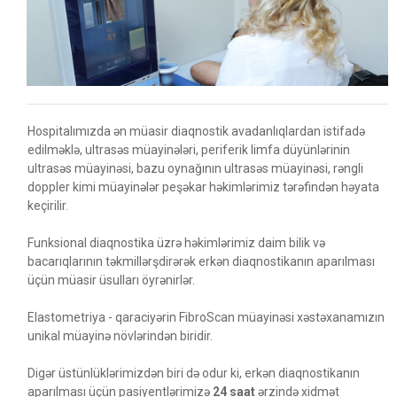
Hospitalımızda ən müasir diaqnostik avadanlıqlardan istifadə
edilməklə, ultrasəs müayinələri, periferik limfa düyünlərinin
ultrasəs müayinəsi, bazu oynağının ultrasəs müayinəsi, rəngli
doppler kimi müayinələr peşəkar həkimlərimiz tərəfindən həyata
keçirilir.
Funksional diaqnostika üzrə həkimlərimiz daim bilik və
bacarıqlarının təkmillərşdirərək erkən diaqnostikanın aparılması
üçün müasir üsulları öyrənirlər.
Elastometriya - qaraciyərin FibroScan müayinəsi xəstəxanamızın
unikal müayinə növlərindən biridir.
Digər üstünlüklərimizdən biri də odur ki, erkən diaqnostikanın
aparılması üçün pasiyentlərimizə
24 saat
ərzində xidmət