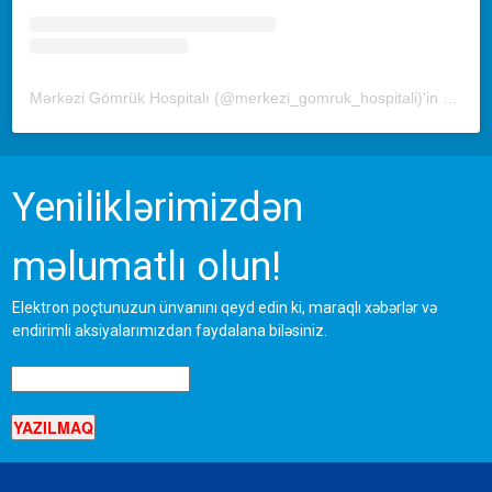
Mərkəzi Gömrük Hospitalı (@merkezi_gomruk_hospitali)'in paylaştığı bir gönderi
Yeniliklərimizdən
məlumatlı olun!
Elektron poçtunuzun ünvanını qeyd edin ki, maraqlı xəbərlər və
endirimli aksiyalarımızdan faydalana biləsiniz.