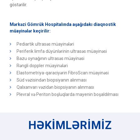
göstərilir.
Mərkəzi Gömrük Hospitalında aşağıdakı diaqnostik
müayinələr keçirilir:
Pediartik ultrasəs müayinələri
Periferik limfa düyünlərinin ultrasəs müayinəsi
Bazu oynağının ultrasəs müayinəsi
Rəngli doppler müayinələri
Elastometriya-qaraciyərin FibroScan müayinəsi
Süd vəzisindən biopsiyanın alınması
Qalxanvarı vəzidən biopsiyanın alınması
Plevral və Periton boşluqlarda mayenin boşaldılması
HƏKİMLƏRİMİZ