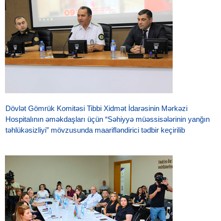
Dövlət Gömrük Komitəsi Tibbi Xidmət İdarəsinin Mərkəzi
Hospitalının əməkdaşları üçün “Səhiyyə müəssisələrinin yanğın
təhlükəsizliyi” mövzusunda maarifləndirici tədbir keçirilib