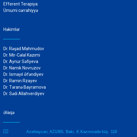
Efferent Terapiya
Ümumi cərrahiyyə
Həkimlər
Dr. Rəşad Mahmudov
Dr. Mir-Cəlal Kazımi
Dr. Aynur Səfiyeva
Dr. Namik Novruzov
Dr. İsmayıl Əfəndiyev
Dr. Ramin Rzayev
Dr. Təranə Bayramova
Dr. Sədi Allahverdiyev
Əlaqə

Azərbaycan, AZ1065, Bakı, K.Kazımzadə küç. 118