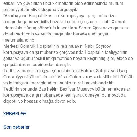
etibarlı və güvənilən tibbi xidmətlərin əldə edilməsində mühüm
əhəmiyyətə malik olduğunu vurğulayıb.
“Azərbaycan Respublikasının Korrupsiyaya qarşı mübarizə
haqqında qanunvericilik bazası” barədə çıxış edən Tibbi Xidmət
İdarəsinin Hüquq şöbəsinin inspektoru Səmra Qasımova qanunu
detallı şərh edib və vacib məqamlar barədə auditoriyanı
məlumatlandırıb.
Mərkəzi Gömrük Hospitalının rəis müavini Nabil Seyidov
korrupsiyaya qarşı mübarizə çərçivəsində Hospitalın fəaliyyətinin
şəffaf və uğurlu təşkili istiqamətində həyata keçirilmiş işlər, eləcə də
qarşıda duran tədbirlərdən danışıb.
Tədbir zamanı Urologiya şöbəsinin rəisi Bəhruz Xalıqov və Uşaq
Cərrahiyyəsi şöbəsinin rəisi Vüsal Cəfərov rəy və təkliflərini bölüşüb
və iştirakçıları maraqlandıran suallar ətraflı cavablandırılıb.
Tədbirin sonunda Baş həkim Bəxtiyar Musayev bütün əməkdaşları
korrupsiyaya qarşı mübarizədə fəal iştirak etməyə, bu mövzuda
diqqətli və həssas olmağa dəvət edib.
XƏBƏRLƏR
Son xəbərlər