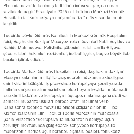
Planında nəzərdə tutulmuş tədbirlərin icrası və qarşıda duran
vəzifələrlə bağlı 19 sentyabr 2025-ci il tarixində Mərkəzi Gömrük
Hospitalında “Korrupsiyaya qarşı mübarizə” mövzusunda tədbir
keçirilib.
Tədbirdə Dövlət Gömrük Komitəsinin Mərkəzi Gömrük Hospitalının
rəisi, Baş həkim Bəxtiyar Musayev, rəis müavinləri Nabil Seyidov və
Nahidə Mahmudova, Poliklinika şöbəsinin rəisi Tamilla Əliyeva,
şöbə rəisləri, həkimlər, rezidentlər, inzibati işçilər, baş və böyük tibb
bacıları iştirak ediblər.
Tədbirdə Mərkəzi Gömrük Hospitalının rəisi, Baş həkim Bəxtiyar
Musayev salamlama nitqi ilə çıxış edərək mövzunun aktuallığına
dair fikirlərini bölüşüb, iş prosesində korrupsiyaya şərait yaradan
halların qarşısının alınması istiqamətdə həyata keçirilən mütəmadi
xarakterli tədbirlər və korrupsiya hüquqpozmalarına qarşı ciddi və
səmərəli mübarizə üsulları barədə ətraflı məlumat verib.
Daha sonra tədbirdə mövzu ilə əlaqəli çıxışlar dinlənilib. Tibbi
Xidmət İdarəsinin Elmi-Təcrübi Tədris Mərkəzinin mütəxəssisi
Şəhla Mirzəzadə “Korrupsiya ilə mübarizənin səhiyyə üçün
zərurliyi” mövzusunda çıxış edərək səhiyyədə korrupsiya ilə
mübarizənin hərkəs üçün bərabər, əlçatan, ədalətli, təhlükəsiz,