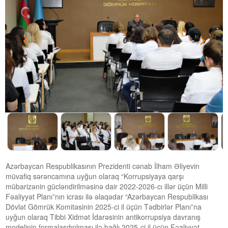
Azərbaycan Respublikasının Prezidenti cənab İlham Əliyevin
müvafiq sərəncamına uyğun olaraq “Korrupsiyaya qarşı
mübarizənin gücləndirilməsinə dair 2022-2026-cı illər üçün Milli
Fəaliyyət Planı”nın icrası ilə əlaqədar “Azərbaycan Respublikası
Dövlət Gömrük Komitəsinin 2025-ci il üçün Tədbirlər Planı”na
uyğun olaraq Tibbi Xidmət İdarəsinin antikorrupsiya davranış
modelinin formalaşdırılması ilə bağlı 2025-ci il üçün Fəaliyyət