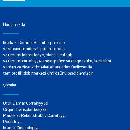
Haqqımızda
Mərkəzi Gömrük Hospitalı poliklinik
və stasionar xidmət, patomorfoloji
və ümumi laboratoriya, plastik, estetik
və ümumi cərrahiyyə, angioqrafiya və diaqnostika, təcili tibbi
yardım və diqər xidmətləri əhatə edən fəaliyyəti ilə
tam profilli tibb mərkəzi kimi özünü təsdiqləmişdir.
Şöbələr
Ürək-Damar Cərrahiyyəsi
Orqan Transplantasiyası
Plastik və Rekonstruktiv Cərrahiyyə
Pediatriya
Mama-Ginekologiya