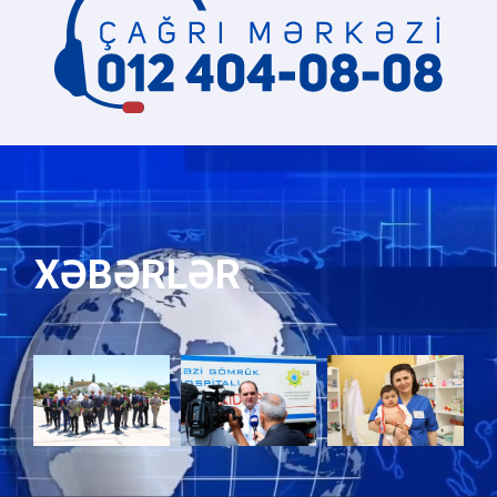
XƏBƏRLƏR