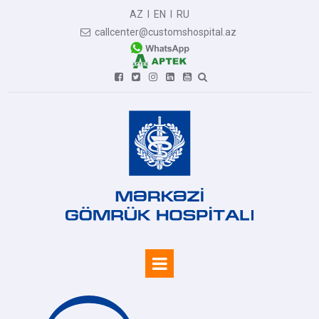
AZ
I
EN
I
RU
callcenter@customshospital.az






