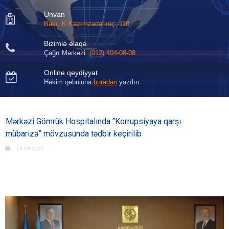
Ünvan

Bakı, K.Kazımzadə küç. 118
Bizimlə əlaqə

Çağrı Mərkəzi:
(012) 404-08-08
Online qeydiyyat

Həkim qəbuluna
buradan
yazılın
Mərkəzi Gömrük Hospitalında “Korrupsiyaya qarşı
mübarizə” mövzusunda tədbir keçirilib
19.09.2025