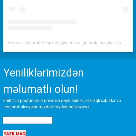
Mərkəzi Gömrük Hospitalı (@merkezi_gomruk_hospitali)'in paylaştığı bir gönderi
Yeniliklərimizdən
məlumatlı olun!
Elektron poçtunuzun ünvanını qeyd edin ki, maraqlı xəbərlər və
endirimli aksiyalarımızdan faydalana biləsiniz.