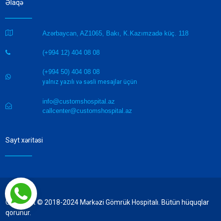
Əlaqə

Azərbaycan, AZ1065, Bakı, K.Kazımzadə küç. 118
(+994 12) 404 08 08

(+994 50) 404 08 08

yalnız yazılı və səsli mesajlar üçün
info@customshospital.az

callcenter@customshospital.az
Sayt xəritəsi
Copyright © 2018-2024 Mərkəzi Gömrük Hospitalı. Bütün hüquqlar
qorunur.