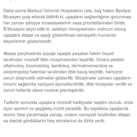
Daha sonra Mərkəzi Gömrük Hospitalının rəisi, baş həkim Bəxtiyar
Musayev çıxış edərək bildirib ki, uşaqların sağlamlığının qorunması
hər zaman səhiyyə müəssisələrinin əsas prioritetlərindən biridir.
B.Musayev qeyd edib ki, valideyn himayəsindən məhrum olmuş
uşaqlara diqqət və qayğı göstərilməsi cəmiyyətin humanist
dəyərlərinin göstəricisidir.
Aksiya çərçivəsində azyaşlı uşaqlar peşəkar həkim heyəti
tərəfindən müxtəlif tibbi müayinələrdən keçirilib. Onlara pediatr,
oftalmoloq, travmatoloq, kardioloq, dermatoveneroloq və
otolorinqoloq həkimlər tərəfindən tibbi baxış keçirilib, həmçinin
zəruri diaqnostik xidmətlər göstərilib. Müayinələr zamanı uşaqların
ümumi sağlamlıq vəziyyəti qiymətləndirilib, tibbi tövsiyələr verilib və
zəruri hallarda əlavə nəzarət planlaşdırılıb.
Tədbirin sonunda uşaqlara müxtəlif hədiyyələr təqdim olunub, onlar
üçün səmimi və qayğıkeş mühit yaradılıb. Bu təşəbbüs uşaqlarda
sevinc hissi yaratmaqla yanaşı, onların cəmiyyət tərəfindən diqqət
və dəstək gördüklərini hiss etmələrinə də töhfə verib.