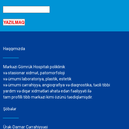
Haqqımızda
Mərkəzi Gömrük Hospitalı poliklinik
və stasionar xidmət, patomorfoloji
və ümumi laboratoriya, plastik, estetik
və ümumi cərrahiyyə, angioqrafiya və diaqnostika, təcili tibbi
yardım və diqər xidmətləri əhatə edən fəaliyyəti ilə
tam profilli tibb mərkəzi kimi özünü təsdiqləmişdir.
Şöbələr
Ürək-Damar Cərrahiyyəsi