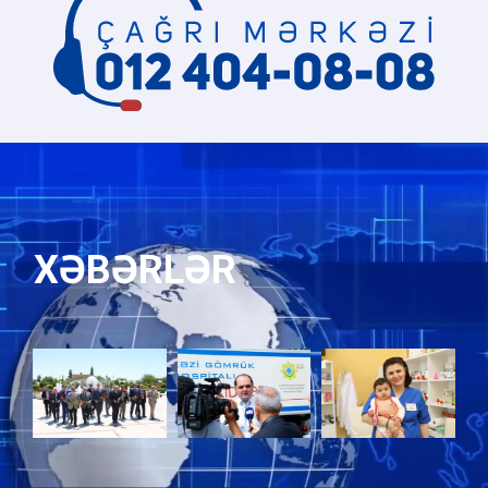
XƏBƏRLƏR