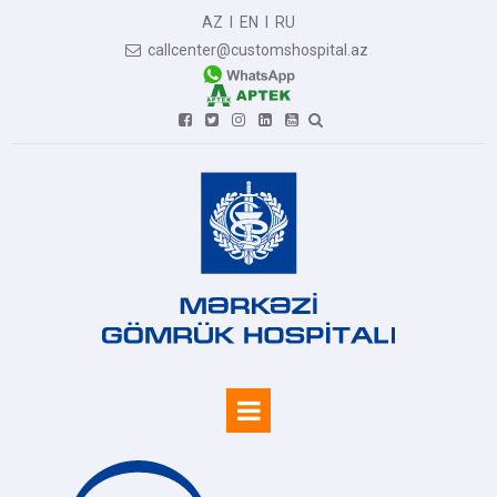
AZ
I
EN
I
RU
callcenter@customshospital.az






