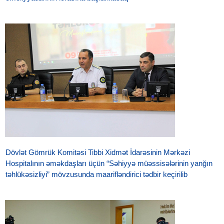
Dövlət Gömrük Komitəsi Tibbi Xidmət İdarəsinin Mərkəzi
Hospitalının əməkdaşları üçün “Səhiyyə müəssisələrinin yanğın
təhlükəsizliyi” mövzusunda maarifləndirici tədbir keçirilib