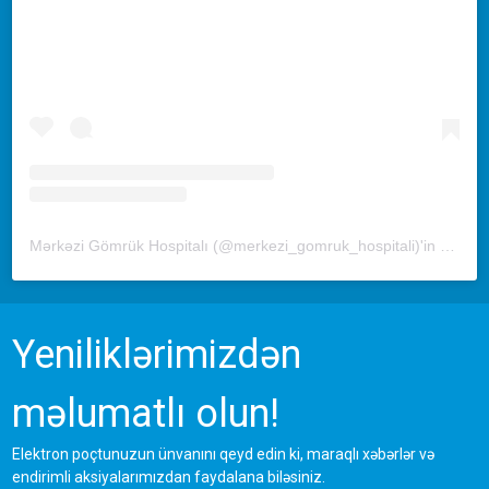
Mərkəzi Gömrük Hospitalı (@merkezi_gomruk_hospitali)'in paylaştığı bir gönderi
Yeniliklərimizdən
məlumatlı olun!
Elektron poçtunuzun ünvanını qeyd edin ki, maraqlı xəbərlər və
endirimli aksiyalarımızdan faydalana biləsiniz.