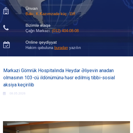
Ünvan

Bakı, K.Kazımzadə küç. 118
Bizimlə əlaqə

Çağrı Mərkəzi:
(012) 404-08-08
Online qeydiyyat

Həkim qəbuluna
buradan
yazılın
Mərkəzi Gömrük Hospitalında Heydər Əliyevin anadan
olmasının 103-cü ildönümünə həsr edilmiş tibbi-sosial
aksiya keçirilib
08.05.2026