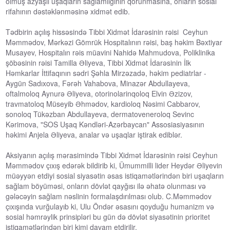
olmuş azyaşlı uşaqların sağlamlığının qorunmasına, onların sosial
rifahının dəstəklənməsinə xidmət edib.
Tədbirin açılış hissəsində Tibbi Xidmət İdarəsinin rəisi Ceyhun
Məmmədov, Mərkəzi Gömrük Hospitalının rəisi, baş həkim Bəxtiyar
Musayev, Hospitalın rəis müavini Nahidə Mahmudova, Poliklinika
şöbəsinin rəisi Tamilla Əliyeva, Tibbi Xidmət İdarəsinin İlk
Həmkarlar İttifaqının sədri Şəhla Mirzəzadə, həkim pediatrlar -
Aygün Sadıxova, Fərəh Vahabova, Minazər Abdullayeva,
oftalmoloq Aynurə Əliyeva, otorinolarinqoloq Elvin Əzizov,
travmatoloq Müseyib Əhmədov, kardioloq Nəsimi Cabbarov,
sonoloq Tükəzban Abdullayeva, dermatoveneroloq Sevinc
Kərimova, "SOS Uşaq Kəndləri-Azərbaycan" Assosiasiyasının
həkimi Anjela Əliyeva, analar və uşaqlar iştirak ediblər.
Aksiyanın açılış mərasimində Tibbi Xidmət İdarəsinin rəisi Ceyhun
Məmmədov çıxış edərək bildirib ki, Ümummilli lider Heydər Əliyevin
müəyyən etdiyi sosial siyasətin əsas istiqamətlərindən biri uşaqların
sağlam böyüməsi, onların dövlət qayğısı ilə əhatə olunması və
gələcəyin sağlam nəslinin formalaşdırılması olub. C.Məmmədov
çıxışında vurğulayıb ki, Ulu Öndər əsasını qoyduğu humanizm və
sosial həmrəylik prinsipləri bu gün də dövlət siyasətinin prioritet
istiqamətlərindən biri kimi davam etdirilir.