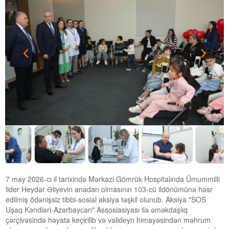
7 may 2026-cı il tarixində Mərkəzi Gömrük Hospitalında Ümummilli
lider Heydər Əliyevin anadan olmasının 103-cü ildönümünə həsr
edilmiş ödənişsiz tibbi-sosial aksiya təşkil olunub. Aksiya "SOS
Uşaq Kəndləri-Azərbaycan" Assosiasiyası ilə əməkdaşlıq
çərçivəsində həyata keçirilib və valideyn himayəsindən məhrum