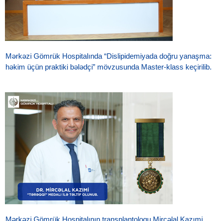
Mərkəzi Gömrük Hospitalında “Dislipidemiyada doğru yanaşma:
həkim üçün praktiki bələdçi” mövzusunda Master-klass keçirilib.
Mərkəzi Gömrük Hospitalının transplantoloqu Mircəlal Kazımi