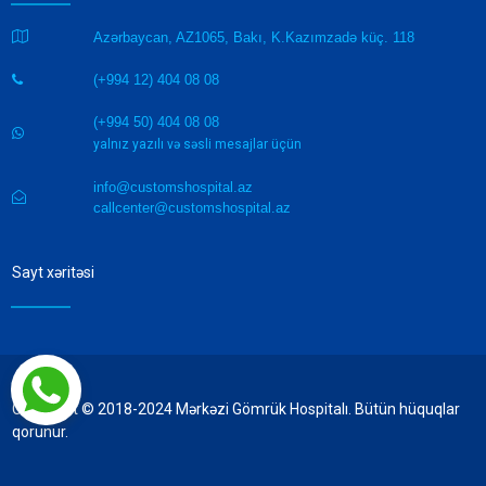

Azərbaycan, AZ1065, Bakı, K.Kazımzadə küç. 118
(+994 12) 404 08 08

(+994 50) 404 08 08

yalnız yazılı və səsli mesajlar üçün
info@customshospital.az

callcenter@customshospital.az
Sayt xəritəsi
Copyright © 2018-2024 Mərkəzi Gömrük Hospitalı. Bütün hüquqlar
qorunur.