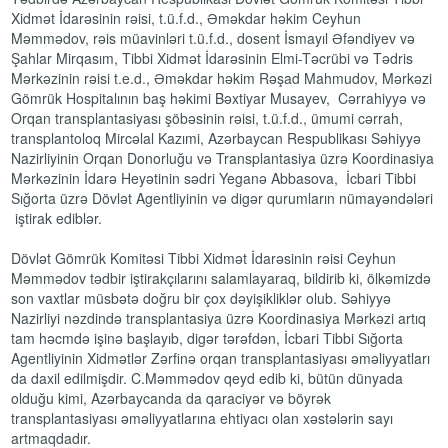
Xidmət İdarəsinin rəisi, t.ü.f.d., Əməkdar həkim Ceyhun
Məmmədov, rəis müavinləri t.ü.f.d., dosent İsmayıl Əfəndiyev və
Şahlar Mirqasım, Tibbi Xidmət İdarəsinin Elmi-Təcrübi və Tədris
Mərkəzinin rəisi t.e.d., Əməkdar həkim Rəşad Mahmudov, Mərkəzi
Gömrük Hospitalının baş həkimi Bəxtiyar Musayev, Cərrahiyyə və
Orqan transplantasiyası şöbəsinin rəisi, t.ü.f.d., ümumi cərrah,
transplantoloq Mircəlal Kazımi, Azərbaycan Respublikası Səhiyyə
Nazirliyinin Orqan Donorluğu və Transplantasiya üzrə Koordinasiya
Mərkəzinin İdarə Heyətinin sədri Yeganə Abbasova, İcbari Tibbi
Sığorta üzrə Dövlət Agentliyinin və digər qurumların nümayəndələri
iştirak ediblər.
Dövlət Gömrük Komitəsi Tibbi Xidmət İdarəsinin rəisi Ceyhun
Məmmədov tədbir iştirakçılarını salamlayaraq, bildirib ki, ölkəmizdə
son vaxtlar müsbətə doğru bir çox dəyişikliklər olub. Səhiyyə
Nazirliyi nəzdində transplantasiya üzrə Koordinasiya Mərkəzi artıq
tam həcmdə işinə başlayıb, digər tərəfdən, İcbari Tibbi Sığorta
Agentliyinin Xidmətlər Zərfinə orqan transplantasiyası əməliyyatları
da daxil edilmişdir. C.Məmmədov qeyd edib ki, bütün dünyada
olduğu kimi, Azərbaycanda da qaraciyər və böyrək
transplantasiyası əməliyyatlarına ehtiyacı olan xəstələrin sayı
artmaqdadır.