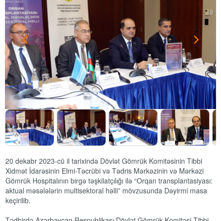
20 dekabr 2023-cü il tarixində Dövlət Gömrük Komitəsinin Tibbi
Xidmət İdarəsinin Elmi-Təcrübi və Tədris Mərkəzinin və Mərkəzi
Gömrük Hospitalının birgə təşkilatçılığı ilə “Orqan transplantasiyası:
aktual məsələlərin multisektoral həlli” mövzusunda Dəyirmi masa
keçirilib.
Tədbirdə Azərbaycan Respublikası Dövlət Gömrük Komitəsi Tibbi