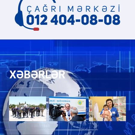
XƏBƏRLƏR