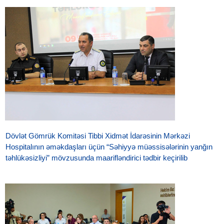
Dövlət Gömrük Komitəsi Tibbi Xidmət İdarəsinin Mərkəzi
Hospitalının əməkdaşları üçün “Səhiyyə müəssisələrinin yanğın
təhlükəsizliyi” mövzusunda maarifləndirici tədbir keçirilib