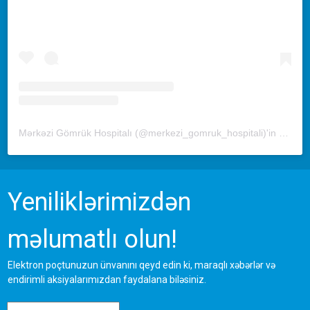
Mərkəzi Gömrük Hospitalı (@merkezi_gomruk_hospitali)'in paylaştığı bir gönderi
Yeniliklərimizdən
məlumatlı olun!
Elektron poçtunuzun ünvanını qeyd edin ki, maraqlı xəbərlər və
endirimli aksiyalarımızdan faydalana biləsiniz.