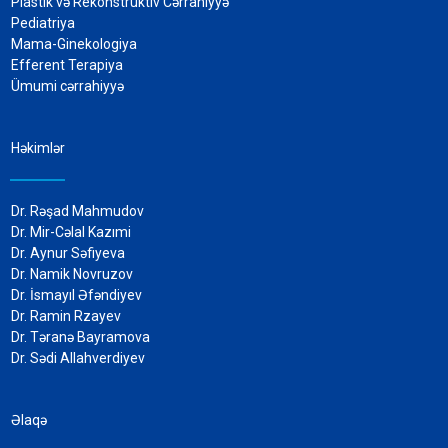
Plastik və Rekonstruktiv Cərrahiyyə
Pediatriya
Mama-Ginekologiya
Efferent Terapiya
Ümumi cərrahiyyə
Həkimlər
Dr. Rəşad Mahmudov
Dr. Mir-Cəlal Kazımi
Dr. Aynur Səfiyeva
Dr. Namik Novruzov
Dr. İsmayıl Əfəndiyev
Dr. Ramin Rzayev
Dr. Təranə Bayramova
Dr. Sədi Allahverdiyev
Əlaqə