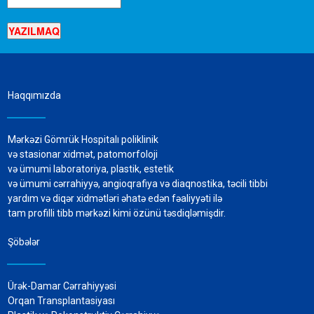
Haqqımızda
Mərkəzi Gömrük Hospitalı poliklinik
və stasionar xidmət, patomorfoloji
və ümumi laboratoriya, plastik, estetik
və ümumi cərrahiyyə, angioqrafiya və diaqnostika, təcili tibbi
yardım və diqər xidmətləri əhatə edən fəaliyyəti ilə
tam profilli tibb mərkəzi kimi özünü təsdiqləmişdir.
Şöbələr
Ürək-Damar Cərrahiyyəsi
Orqan Transplantasiyası