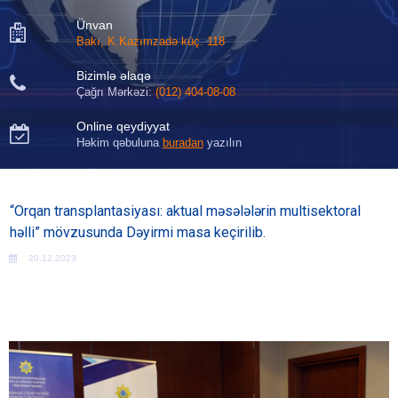
Ünvan

Bakı, K.Kazımzadə küç. 118
Bizimlə əlaqə

Çağrı Mərkəzi:
(012) 404-08-08
Online qeydiyyat

Həkim qəbuluna
buradan
yazılın
“Orqan transplantasiyası: aktual məsələlərin multisektoral
həlli” mövzusunda Dəyirmi masa keçirilib.
20.12.2023