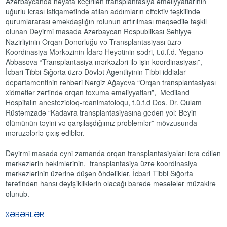
Azərbaycanda həyata keçirilən transplantasiya əməliyyatlarının
uğurlu icrası istiqamətində atılan addımların effektiv təşkilində
qurumlararası əməkdaşlığın rolunun artırılması məqsədilə təşkil
olunan Dəyirmi masada Azərbaycan Respublikası Səhiyyə
Nazirliyinin Orqan Donorluğu və Transplantasiyası üzrə
Koordinasiya Mərkəzinin İdarə Heyətinin sədri, t.ü.f.d. Yeganə
Abbasova “Transplantasiya mərkəzləri ilə işin koordinasiyası”,
İcbari Tibbi Sığorta üzrə Dövlət Agentliyinin Tibbi iddialar
departamentinin rəhbəri Nərgiz Ağayeva “Orqan transplantasiyası
xidmətlər zərfində orqan toxuma əməliyyatları”, Mediland
Hospitalın anestezioloq-reanimatoloqu, t.ü.f.d Dos. Dr. Qulam
Rüstəmzadə “Kadavra transplantasiyasına gedən yol: Beyin
ölümünün təyini və qarşılaşdığımız problemlər” mövzusunda
məruzələrlə çıxış ediblər.
Dəyirmi masada eyni zamanda orqan transplantasiyaları icra edilən
mərkəzlərin həkimlərinin, transplantasiya üzrə koordinasiya
mərkəzlərinin üzərinə düşən öhdəliklər, İcbari Tibbi Sığorta
tərəfindən hansı dəyişikliklərin olacağı barədə məsələlər müzakirə
olunub.
XƏBƏRLƏR