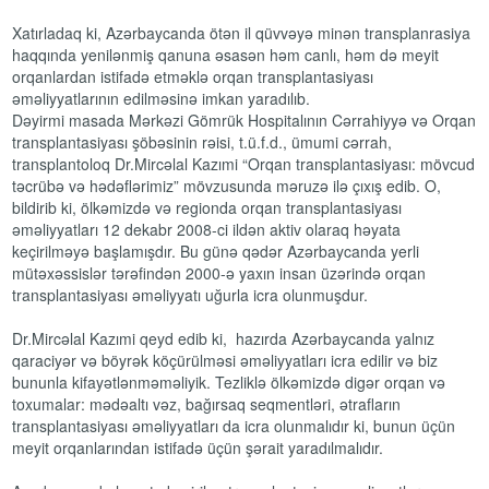
Xatırladaq ki, Azərbaycanda ötən il qüvvəyə minən transplanrasiya
haqqında yenilənmiş qanuna əsasən həm canlı, həm də meyit
orqanlardan istifadə etməklə orqan transplantasiyası
əməliyyatlarının edilməsinə imkan yaradılıb.
Dəyirmi masada Mərkəzi Gömrük Hospitalının Cərrahiyyə və Orqan
transplantasiyası şöbəsinin rəisi, t.ü.f.d., ümumi cərrah,
transplantoloq Dr.Mircəlal Kazımi “Orqan transplantasiyası: mövcud
təcrübə və hədəflərimiz” mövzusunda məruzə ilə çıxış edib. O,
bildirib ki, ölkəmizdə və regionda orqan transplantasiyası
əməliyyatları 12 dekabr 2008-ci ildən aktiv olaraq həyata
keçirilməyə başlamışdır. Bu günə qədər Azərbaycanda yerli
mütəxəssislər tərəfindən 2000-ə yaxın insan üzərində orqan
transplantasiyası əməliyyatı uğurla icra olunmuşdur.
Dr.Mircəlal Kazımi qeyd edib ki, hazırda Azərbaycanda yalnız
qaraciyər və böyrək köçürülməsi əməliyyatları icra edilir və biz
bununla kifayətlənməməliyik. Tezliklə ölkəmizdə digər orqan və
toxumalar: mədəaltı vəz, bağırsaq seqmentləri, ətrafların
transplantasiyası əməliyyatları da icra olunmalıdır ki, bunun üçün
meyit orqanlarından istifadə üçün şərait yaradılmalıdır.